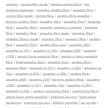
sistemos
|
osmoso filtrų nauda
|
atbulinio osmoso filtrai
|
seo
straipsniu talpinimas
|
aquaphor vandens filtrai
|
aquaphor filtrai
|
osmoso filtrų nauda
|
osmoso filtrai
|
vandens filtrai aquaphor
|
geriamo vandens filtrai
|
aquaphor filtrai
|
aquaphor filtrai
|
aquaphor
filtrai
|
aquaphor filtrai
|
aquaphor namams ir pramonei
|
aquaphor
filtrai
|
aquaphor filtrai
|
aquaphor filtrų nauda
|
aquaphor filtrai
|
aquapgor filtrai ir nauda
|
aquaphor filtrai
|
aquaphor filtrai
|
vandens
filtrai
|
aquaphor filtrai
|
vandens filtru rusys
|
aquaphor s800
|
aquaphor ro-101s
|
aquaphor ro-102s
|
aquapgor s550
|
aquaphor
s1000
|
namui ir biurui aquaphor filtrai
|
namams ir biurui aquaphor
filtrai
|
kodel aquaphor filtrai
|
aquaphor filtrai
|
vandens filtrai
|
aquaphor filtrai
|
aquaphor ro-101s
|
aquaphor ro-202s
|
aquaphor ro-
102s
|
aquaphor ro-202s
|
aquaphor ro-206s
|
vandens filtrai
|
aquaphor s800
|
aquaphor s550
|
geriamo vandens filtrai
|
aquaphor
s1000
|
aquaphor ro 101s
|
aquaphor 102s
|
aquaphor ro 202s
|
aquaphor ro 206s
|
vandens minkstinimo filtrai
|
nugeležinimo filtrai
|
pelesio kvapa galima panaikinti
|
priemone nuo voru
|
lauko kubilai
pardavimui
|
priemonė nuo vorų
|
telefonų remontas
|
kas yra seo
|