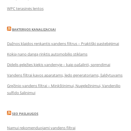
WPC terasinės lentos
BAKTERIJOS KANALIZACIJAI
Dažnos klaidos renkantis vandens filtrus – Praktiški pastebėjimai
Kokią nano dangą rinktis automobilio stiklams
Didelis geležies kiekis vandenyje – kaip pašalinti, sprendimai
Vandens filtrai kavos aparatams, ledo generatoriams, šaldytuvams
Gręžinio vandens filtrai – Minkštinimui, Nugeležinimui, Vandenilio
sulfido šalinimui
SEO PASLAUGOS
Namui rekomenduojami vandens filtrai