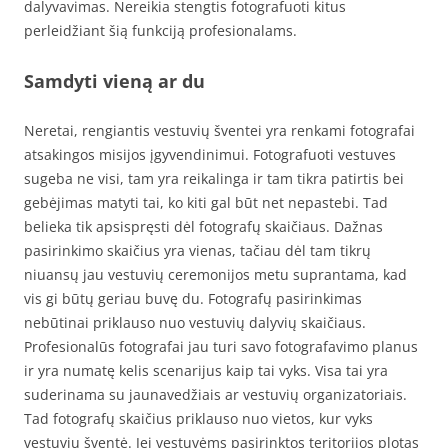
dalyvavimas. Nereikia stengtis fotografuoti kitus
perleidžiant šią funkciją profesionalams.
Samdyti vieną ar du
Neretai, rengiantis vestuvių šventei yra renkami fotografai
atsakingos misijos įgyvendinimui. Fotografuoti vestuves
sugeba ne visi, tam yra reikalinga ir tam tikra patirtis bei
gebėjimas matyti tai, ko kiti gal būt net nepastebi. Tad
belieka tik apsispręsti dėl fotografų skaičiaus. Dažnas
pasirinkimo skaičius yra vienas, tačiau dėl tam tikrų
niuansų jau vestuvių ceremonijos metu suprantama, kad
vis gi būtų geriau buvę du. Fotografų pasirinkimas
nebūtinai priklauso nuo vestuvių dalyvių skaičiaus.
Profesionalūs fotografai jau turi savo fotografavimo planus
ir yra numatę kelis scenarijus kaip tai vyks. Visa tai yra
suderinama su jaunavedžiais ar vestuvių organizatoriais.
Tad fotografų skaičius priklauso nuo vietos, kur vyks
vestuvių šventė. Jei vestuvėms pasirinktos teritorijos plotas