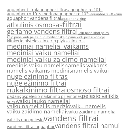
aquaphor filtrai
aquaphor filtras
aquaphor ro 101s
aquaphor ro 101s morion
aquaphor ro 102s
aquaphor s550 kaina
aquaphor vandens filtrai
aquaphor viking
filtrai
atbulinis osmosas
geriamo vandens filtrai
kaip panaikinti pelesi
kaip panaikinti pelesi nuo medienos
kaip panaikinti pelesi vonioje
klinkerio plyteles
klinkerio plytos
klinkeris
mediniai nameliai vaikams
mediniai vaiku nameliai
mediniai vaiku zaidimo nameliai
medinis vaiku namelis
namelis vaikams
namelis vaikams medinis
namelis vaikui
nugelezinimo filtras
nugeležinimo filtrai
nukalkinimo filtrai
osmoso filtrai
pelesio valiklis
padangos
pelesio naikinimo priemones
vaiku lauko nameliai
pelesis
vaiku nameliai is medzio
vaiku namelis
vaiku zaidimo nameliai
vaiku zaidimu nameliai
vandens filtrai
valiklis nuo pelesio
vandens filtrai namui
vandens filtrai aquaphor