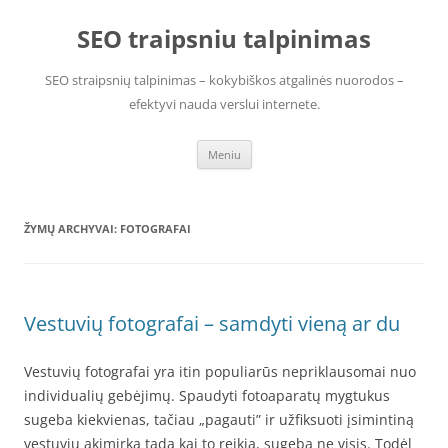
Pereiti
prie
SEO traipsniu talpinimas
turinio
SEO straipsnių talpinimas – kokybiškos atgalinės nuorodos –
efektyvi nauda verslui internete.
Meniu
ŽYMŲ ARCHYVAI:
FOTOGRAFAI
Vestuvių fotografai – samdyti vieną ar du
Vestuvių fotografai yra itin populiarūs nepriklausomai nuo
individualių gebėjimų. Spaudyti fotoaparatų mygtukus
sugeba kiekvienas, tačiau „pagauti” ir užfiksuoti įsimintiną
vestuvių akimirką tada kai to reikia, sugeba ne visis. Todėl