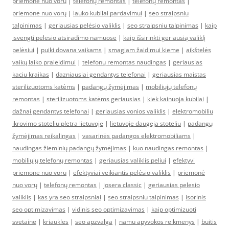
priemone nuo voru
|
telefonų remontas
|
telefonų remontas
|
priemonė nuo vorų
|
lauko kubilai pardavimui
|
seo straipsniu
talpinimas
|
geriausias pelėsio valiklis
|
seo straipsniu talpinimas
|
kaip
isvengti pelesio atsiradimo namuose
|
kaip išsirinkti geriausią valiklį
pelėsiui
|
puiki dovana vaikams
|
smagiam žaidimui kieme
|
aikštelės
vaikų laiko praleidimui
|
telefonų remontas naudingas
|
geriausias
kaciu kraikas
|
dazniausiai gendantys telefonai
|
geriausias maistas
sterilizuotoms katėms
|
padangų žymėjimas
|
mobiliųjų telefonų
remontas
|
sterilizuotoms katėms geriausias
|
kiek kainuoja kubilai
|
dažnai gendantys telefonai
|
geriausias vonios valiklis
|
elektromobiliu
ikrovimo stoteliu pletra lietuvoje
|
lietuvoje daugeja stoteliu
|
padangų
žymėjimas reikalingas
|
vasarinės padangos elektromobiliams
|
naudingas žieminių padangų žymėjimas
|
kuo naudingas remontas
|
mobiliųjų telefonų remontas
|
geriausias valiklis peliui
|
efektyvi
priemone nuo voru
|
efektyviai veikiantis pelėsio valiklis
|
priemonė
nuo vorų
|
telefonų remontas
|
josera classic
|
geriausias pelesio
valiklis
|
kas yra seo straipsniai
|
seo straipsniu talpinimas
|
isorinis
seo optimizavimas
|
vidinis seo optimizavimas
|
kaip optimizuoti
svetaine
|
kriaukles
|
seo apzvalga
|
namu apyvokos reikmenys
|
buitis