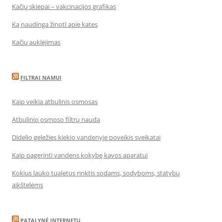
Kačių skiepai – vakcinacijos grafikas
Ką naudinga žinoti apie kates
Kačių auklėjimas
FILTRAI NAMUI
Kaip veikia atbulinis osmosas
Atbulinio osmoso filtrų nauda
Didelio geležies kiekio vandenyje poveikis sveikatai
Kaip pagerinti vandens kokybę kavos aparatui
Kokius lauko tualetus rinktis sodams, sodyboms, statybų
aikštelėms
PATALYNĖ INTERNETU