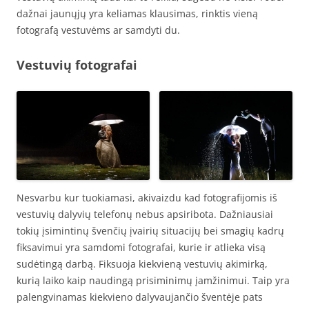
dažnai jaunųjų yra keliamas klausimas, rinktis vieną
fotografą vestuvėms ar samdyti du.
Vestuvių fotografai
Nesvarbu kur tuokiamasi, akivaizdu kad fotografijomis iš
vestuvių dalyvių telefonų nebus apsiribota. Dažniausiai
tokių įsimintinų švenčių įvairių situacijų bei smagių kadrų
fiksavimui yra samdomi fotografai, kurie ir atlieka visą
sudėtingą darbą. Fiksuoja kiekvieną vestuvių akimirką,
kurią laiko kaip naudingą prisiminimų įamžinimui. Taip yra
palengvinamas kiekvieno dalyvaujančio šventėje pats