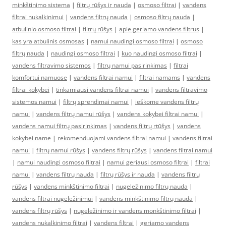
minkštinimo sistema
|
filtrų rūšys ir nauda
|
osmoso filtrai
|
vandens
filtrai nukalkinimui
|
vandens filtrų nauda
|
osmoso filtrų nauda
|
atbulinio osmoso filtrai
|
filtrų rūšys
|
apie geriamo vandens filtrus
|
kas yra atbulinis osmosas
|
namui naudingi osmoso filtrai
|
osmoso
filtrų nauda
|
naudingi osmoso filtrai
|
kuo naudingi osmoso filtrai
|
vandens filtravimo sistemos
|
filtrų namui pasirinkimas
|
filtrai
komfortui namuose
|
vandens filtrai namui
|
filtrai namams
|
vandens
filtrai kokybei
|
tinkamiausi vandens filtrai namui
|
vandens filtravimo
sistemos namui
|
filtrų sprendimai namui
|
ieškome vandens filtrų
namui
|
vandens filtrų namui rūšys
|
vandens kokybei filtrai namui
|
vandens namui filtrų pasirinkimas
|
vandens filtrų rtūšys
|
vandens
kokybei name
|
rekomenduojami vandens filtrai namui
|
vandens filtrai
namui
|
filtrų namui rūšys
|
vandens filtrų rūšys
|
vandens filtrai namui
|
namui naudingi osmoso filtrai
|
namui geriausi osmoso filtrai
|
filtrai
namui
|
vandens filtrų nauda
|
filtrų rūšys ir nauda
|
vandens filtrų
rūšys
|
vandens minkštinimo filtrai
|
nugeležinimo filtrų nauda
|
vandens filtrai nugeležinimui
|
vandens minkštinimo filtrų nauda
|
vandens filtrų rūšys
|
nugeležinimo ir vandens monkštinimo filtrai
|
vandens nukalkinimo filtrai
|
vandens filtrai
|
geriamo vandens