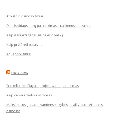
Atbulinio osmoso filtrai
Didelis vidaus durų pasirinkimas – rankenos ir dizainas
Kaip išsirinkti geriausią pelėsio valiklį
Kaip prižiūrėti patalynę
Aquaphor filtrai
STATYBOMS
Trinkelių medžiagų ir projektavimo parinkimas
Kaip veikia atbulinis osmosas
Maksimalios geriamo vandens kokybės palaikymui – Atbulinis
osmosas