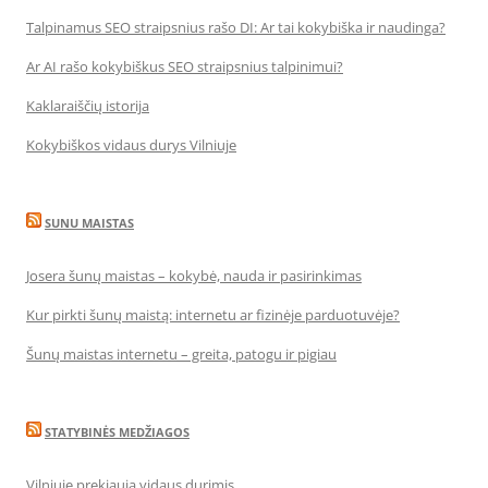
Talpinamus SEO straipsnius rašo DI: Ar tai kokybiška ir naudinga?
Ar AI rašo kokybiškus SEO straipsnius talpinimui?
Kaklaraiščių istorija
Kokybiškos vidaus durys Vilniuje
SUNU MAISTAS
Josera šunų maistas – kokybė, nauda ir pasirinkimas
Kur pirkti šunų maistą: internetu ar fizinėje parduotuvėje?
Šunų maistas internetu – greita, patogu ir pigiau
STATYBINĖS MEDŽIAGOS
Vilniuje prekiauja vidaus durimis