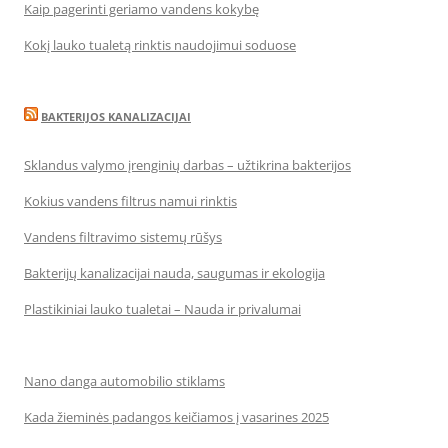
Kaip pagerinti geriamo vandens kokybę
Kokį lauko tualetą rinktis naudojimui soduose
BAKTERIJOS KANALIZACIJAI
Sklandus valymo įrenginių darbas – užtikrina bakterijos
Kokius vandens filtrus namui rinktis
Vandens filtravimo sistemų rūšys
Bakterijų kanalizacijai nauda, saugumas ir ekologija
Plastikiniai lauko tualetai – Nauda ir privalumai
Nano danga automobilio stiklams
Kada žieminės padangos keičiamos į vasarines 2025