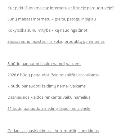
Kur pirkti šunų maistą: internetu ar fizinėje parduotuvėje?
Šunų maistas internetu – greita, patogu ir pigiau
Kokybiška šunų mityba – ką naudinga žinoti
Sausas šunų maistas – iš kokių produktų gaminamas
5 būdų panaudoti lauko namelį vaikams
2026 6 būdų panaudoti žaidimų aikšteles vaikams
7 būdų panaudoti žaidimų namelį vaikams
Dažniausios klaidos renkantis vaikų namelius
11 būdų panaudoti medinę laipiojimo sienelę
Geriausias pasirinkimas – Automobilių supirkimas