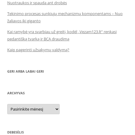
Nuotraukos ir spauda ant drobės
Tekinimo procesas sunkiųjų mechanizmų komponentams – Nuo
žaliavos iki giganto
Kai ramybė yra svarbiau už greitį, kodėl „Vezam123.lt“ renkasi
pedantišką tvarką ir BCA draudimą
Kaip pagerinti užsakymų valdymą?
GERI ARBA LABAI GERI
ARCHYVAS
Archyvas
DEBESĖLIS