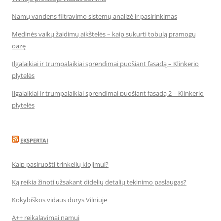
Namų vandens filtravimo sistemų analizė ir pasirinkimas
Medinės vaikų žaidimų aikštelės – kaip sukurti tobulą pramogų
oazę
Ilgalaikiai ir trumpalaikiai sprendimai puošiant fasadą – Klinkerio
plytelės
Ilgalaikiai ir trumpalaikiai sprendimai puošiant fasadą 2 – Klinkerio
plytelės
EKSPERTAI
Kaip pasiruošti trinkelių klojimui?
Ką reikia žinoti užsakant didelių detalių tekinimo paslaugas?
Kokybiškos vidaus durys Vilniuje
A++ reikalavimai namui