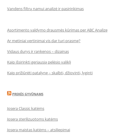
Vandens filtrų namui analizė ir pasirinkimas
Asortimento valdymo drausmės kūrimas per ABC Analizę
Ar metiniai vertinimai vis dar turi prasmę?
Vidaus durys ir rankenos – dizainas
Kaip išsirinkti geriausią pelėsio valiklį
Kaip prižiūrėti patalynę – skalbti, džiovinti, lyginti
PREKĖS GYVŪNAMS
Josera Classic katėms
Josera sterilizuotoms katėms
Josera maistas katėms – atsiliepimai