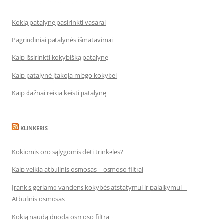
Kokią patalynę pasirinkti vasarai
Pagrindiniai patalynės išmatavimai
Kaip išsirinkti kokybišką patalynę
Kaip patalynė įtakoja miego kokybei
Kaip dažnai reikia keisti patalynę
KLINKERIS
Kokiomis oro sąlygomis dėti trinkeles?
Kaip veikia atbulinis osmosas – osmoso filtrai
Įrankis geriamo vandens kokybės atstatymui ir palaikymui –
Atbulinis osmosas
Kokią naudą duoda osmoso filtrai