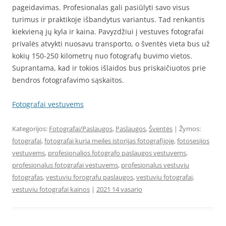
pageidavimas. Profesionalas gali pasiūlyti savo visus
turimus ir praktikoje išbandytus variantus. Tad renkantis
kiekvieną jų kyla ir kaina. Pavyzdžiui į vestuves fotografai
privalės atvykti nuosavu transporto, o šventės vieta bus už
kokių 150-250 kilometrų nuo fotografų buvimo vietos.
Suprantama, kad ir tokios išlaidos bus priskaičiuotos prie
bendros fotografavimo sąskaitos.
Fotografai vestuvems
Kategorijos:
Fotografai/Paslaugos
,
Paslaugos
,
Šventės
| Žymos:
fotografai
,
fotografai kuria meiles istorijas fotografijoje
,
fotosesijos
vestuvems
,
profesionalios fotografo paslaugos vestuvems
,
profesionalus fotografai vestuvems
,
profesionalus vestuviu
fotografas
,
vestuviu forografu paslaugos
,
vestuviu fotografai
,
vestuviu fotografai kainos
|
2021 14 vasario