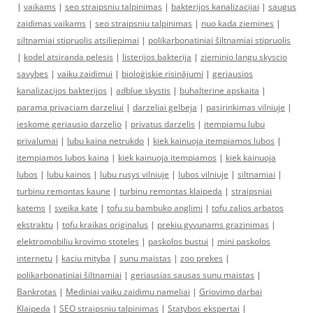
|
vaikams
|
seo straipsniu talpinimas
|
bakterijos kanalizacijai
|
saugus
zaidimas vaikams
|
seo straipsniu talpinimas
|
nuo kada ziemines
|
siltnamiai stipruolis atsiliepimai
|
polikarbonatiniai šiltnamiai stipruolis
|
kodel atsiranda pelesis
|
listerijos bakterija
|
zieminio langu skyscio
savybes
|
vaiku zaidimui
|
bioloģiskie risinājumi
|
geriausios
kanalizacijos bakterijos
|
adblue skystis
|
buhalterine apskaita
|
parama privaciam darzeliui
|
darzeliai gelbeja
|
pasirinkimas vilniuje
|
ieskome geriausio darzelio
|
privatus darzelis
|
itempiamu lubu
privalumai
|
lubu kaina netrukdo
|
kiek kainuoja itempiamos lubos
|
itempiamos lubos kaina
|
kiek kainuoja itempiamos
|
kiek kainuoja
lubos
|
lubu kainos
|
lubu rusys vilniuje
|
lubos vilniuje
|
siltnamiai
|
turbinu remontas kaune
|
turbinu remontas klaipeda
|
straipsniai
katems
|
sveika kate
|
tofu su bambuko anglimi
|
tofu zalios arbatos
ekstraktu
|
tofu kraikas originalus
|
prekiu gyvunams grazinimas
|
elektromobiliu krovimo stoteles
|
paskolos bustui
|
mini paskolos
internetu
|
kaciu mityba
|
sunu maistas
|
zoo prekes
|
polikarbonatiniai šiltnamiai
|
geriausias sausas sunu maistas
|
Bankrotas
|
Mediniai vaiku zaidimu nameliai
|
Griovimo darbai
Klaipeda
|
SEO straipsniu talpinimas
|
Statybos ekspertai
|