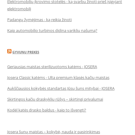
Elektromobilių įkrovimo stotelės - ką svarbu žinoti prieš įsigyjant
elektromobilį
Padangų žymėjimas - ką reikia žinoti
Kaip automobilio turbinos didina variklių našumą?
GYVUNU PREKES
Geriausias maistas sterilizuotoms katėms - JOSERA
Josera Classic katėms - Ulta premium klasės kačių maistas
Aukščiausios kokybės standartas Jūsų šuns mitybai - JOSERA
Skirtingos kačių draskyklių rūšys – skirtingi privalumai
Kodėl katės drasko baldus - kaip to išvengti?
Josera šunų maistas – kokybė, nauda ir pasirinkimas