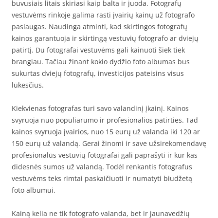
buvusiais litais skiriasi kaip balta ir juoda. Fotografų
vestuvėms rinkoje galima rasti įvairių kainų už fotografo
paslaugas. Naudinga atminti, kad skirtingos fotografų
kainos garantuoja ir skirtingą vestuvių fotografo ar dviejų
patirtį. Du fotografai vestuvėms gali kainuoti šiek tiek
brangiau. Tačiau žinant kokio dydžio foto albumas bus
sukurtas dviejų fotografų, investicijos pateisins visus
lūkesčius.
Kiekvienas fotografas turi savo valandinį įkainį. Kainos
svyruoja nuo populiarumo ir profesionalios patirties. Tad
kainos svyruoja įvairios, nuo 15 eurų už valanda iki 120 ar
150 eurų už valandą. Gerai žinomi ir save užsirekomendavę
profesionalūs vestuvių fotografai gali paprašyti ir kur kas
didesnės sumos už valandą. Todėl renkantis fotografus
vestuvėms teks rimtai paskaičiuoti ir numatyti biudžetą
foto albumui.
Kainą kelia ne tik fotografo valanda, bet ir jaunavedžių