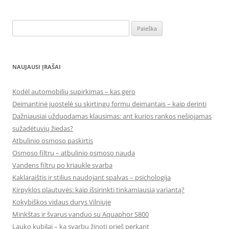
Ieškoti:
NAUJAUSI ĮRAŠAI
Kodėl automobilių supirkimas – kas gero
Deimantinė juostelė su skirtingų formų deimantais – kaip derinti
Dažniausiai užduodamas klausimas: ant kurios rankos nešiojamas
sužadėtuvių žiedas?
Atbulinio osmoso paskirtis
Osmoso filtrų – atbulinio osmoso nauda
Vandens filtrų po kriaukle svarba
Kaklaraištis ir stilius naudojant spalvas – psichologija
Kirpyklos plautuvės: kaip išsirinkti tinkamiausią variantą?
Kokybiškos vidaus durys Vilniuje
Minkštas ir švarus vanduo su Aquaphor S800
Lauko kubilai – ką svarbu žinoti prieš perkant