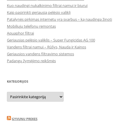
Kuo naudingi nukalkinimo filtrai namui ir biurui
Kaip pasirinkti geriausią pelėsio valiklį
Patalynės pirkimas internetu yra svarbus – ką naudinga žinoti
Mobiliųjų telefonų remontas
Aquaphor filtrai
Geriausias pelėsio valiklis – Super Fungicidas AG 100
Vandens filtrai namui – Rūšys, Nauda ir Kainos
Geriausios vandens filtravimo sistemos
Padangų žymėjimo reikšmės
KATEGORIJOS
Kategorijos
GYVUNU PREKES