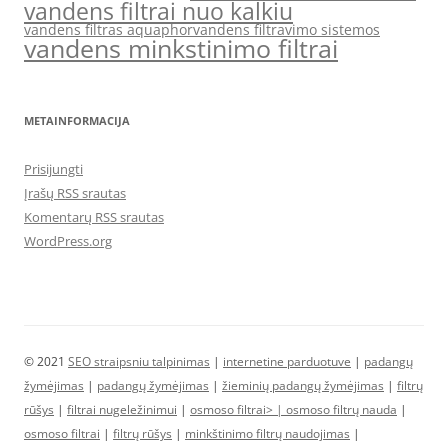
vandens filtrai nuo kalkiu
vandens filtras aquaphor
vandens filtravimo sistemos
vandens minkstinimo filtrai
METAINFORMACIJA
Prisijungti
Įrašų RSS srautas
Komentarų RSS srautas
WordPress.org
© 2021
SEO straipsniu talpinimas
|
internetine parduotuve
|
padangų
žymėjimas
|
padangų žymėjimas
|
žieminių padangų žymėjimas
|
filtrų
rūšys
|
filtrai nugeležinimui
|
osmoso filtrai> |
osmoso filtrų nauda
|
osmoso filtrai
|
filtrų rūšys
|
minkštinimo filtrų naudojimas
|