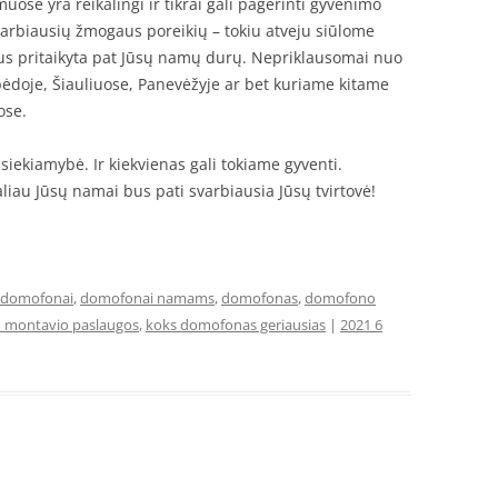
se yra reikalingi ir tikrai gali pagerinti gyvenimo
arbiausių žmogaus poreikių – tokiu atveju siūlome
 bus pritaikyta pat Jūsų namų durų. Nepriklausomai nuo
ipėdoje, Šiauliuose, Panevėžyje ar bet kuriame kitame
ose.
iekiamybė. Ir kiekvienas gali tokiame gyventi.
galiau Jūsų namai bus pati svarbiausia Jūsų tvirtovė!
domofonai
,
domofonai namams
,
domofonas
,
domofono
montavio paslaugos
,
koks domofonas geriausias
|
2021 6