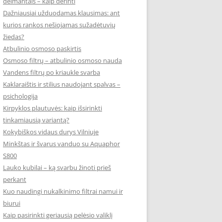
deimantais – kaip derinti
Dažniausiai užduodamas klausimas: ant
kurios rankos nešiojamas sužadėtuvių
žiedas?
Atbulinio osmoso paskirtis
Osmoso filtrų – atbulinio osmoso nauda
Vandens filtrų po kriaukle svarba
Kaklaraištis ir stilius naudojant spalvas –
psichologija
Kirpyklos plautuvės: kaip išsirinkti
tinkamiausią variantą?
Kokybiškos vidaus durys Vilniuje
Minkštas ir švarus vanduo su Aquaphor
S800
Lauko kubilai – ką svarbu žinoti prieš
perkant
Kuo naudingi nukalkinimo filtrai namui ir
biurui
Kaip pasirinkti geriausią pelėsio valiklį