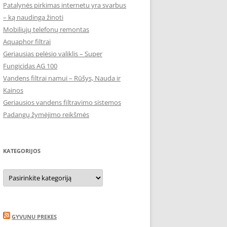
Patalynės pirkimas internetu yra svarbus
– ką naudinga žinoti
Mobiliųjų telefonų remontas
Aquaphor filtrai
Geriausias pelėsio valiklis – Super
Fungicidas AG 100
Vandens filtrai namui – Rūšys, Nauda ir
Kainos
Geriausios vandens filtravimo sistemos
Padangų žymėjimo reikšmės
KATEGORIJOS
Kategorijos
GYVUNU PREKES