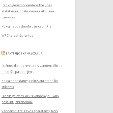
Įrankis geriamo vandens kokybės
atstatymui ir palaikymui – Atbulinis
osmosas
Kokią naudą duoda osmoso filtrai
WPC terasinės lentos
BAKTERIJOS KANALIZACIJAI
Dažnos klaidos renkantis vandens filtrus –
Praktiški pastebėjimai
Kokią nano dangą rinktis automobilio
stiklams
Didelis geležies kiekis vandenyje – kaip
pašalinti, sprendimai
Vandens filtrai kavos aparatams, ledo