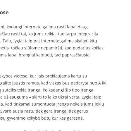
ose
ini, kadangi internete galima rasti labai daug
iau rasti tai, ko Jums reikia, tuo tarpu integracija
Taip, lygiai taip pat internete galima skaityti kitų
ėtis, tačiau siūlome nepamiršti, kad padarius kokias
Jums labai brangiai kainuoti, tad paprasčiausiai
ekybos vietose, kur jais prekiaujama kartu su
alite jaustis ramus, kad viskas bus padaryta nuo A iki
ą suteiks tokia įranga. Po kadangi šio tipo įranga
 už saugumą – skirti to laiko tikrai verta. Lygiai taip
uoja, kad tinkamai sumontuota įranga nekels jums jokių
Svarbiausia rastu tiek gerą įrangą, tiek gerus
Jūsų gyvenimo kokybė būtų kur kas geresnė.