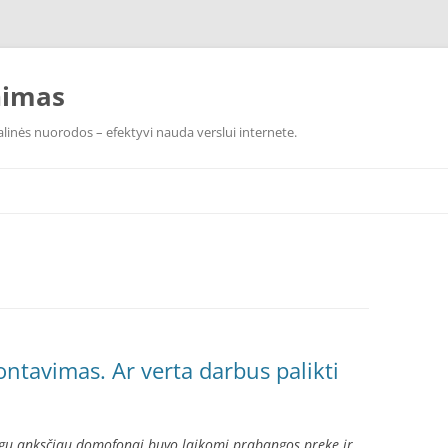
nimas
linės nuorodos – efektyvi nauda verslui internete.
tavimas. Ar verta darbus palikti
igu anksčiau domofonai buvo laikomi prabangos preke ir