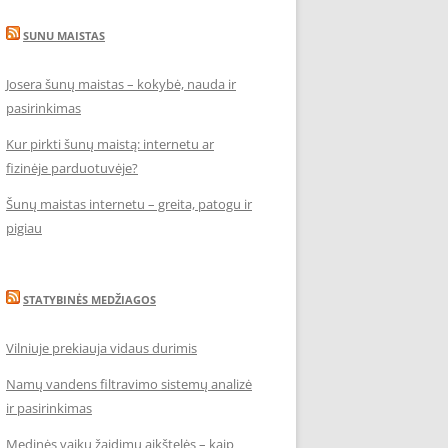
SUNU MAISTAS
Josera šunų maistas – kokybė, nauda ir
pasirinkimas
Kur pirkti šunų maistą: internetu ar
fizinėje parduotuvėje?
Šunų maistas internetu – greita, patogu ir
pigiau
STATYBINĖS MEDŽIAGOS
Vilniuje prekiauja vidaus durimis
Namų vandens filtravimo sistemų analizė
ir pasirinkimas
Medinės vaikų žaidimų aikštelės – kaip