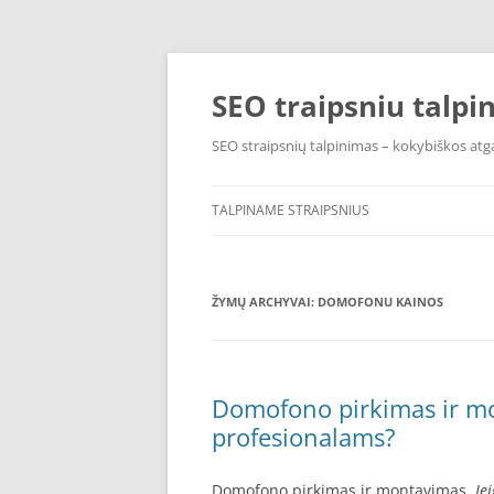
Pereiti
prie
turinio
SEO traipsniu talpi
SEO straipsnių talpinimas – kokybiškos atga
TALPINAME STRAIPSNIUS
ŽYMŲ ARCHYVAI:
DOMOFONU KAINOS
Domofono pirkimas ir mon
profesionalams?
Domofono pirkimas ir montavimas.
Je