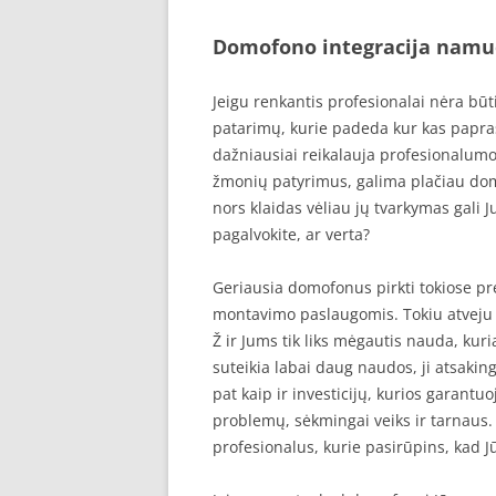
Domofono integracija namu
Jeigu renkantis profesionalai nėra būt
patarimų, kurie padeda kur kas paprasč
dažniausiai reikalauja profesionalumo. 
žmonių patyrimus, galima plačiau dom
nors klaidas vėliau jų tvarkymas gali 
pagalvokite, ar verta?
Geriausia domofonus pirkti tokiose pr
montavimo paslaugomis. Tokiu atveju g
Ž ir Jums tik liks mėgautis nauda, kuri
suteikia labai daug naudos, ji atsakinga
pat kaip ir investicijų, kurios garant
problemų, sėkmingai veiks ir tarnaus. 
profesionalus, kurie pasirūpins, kad 