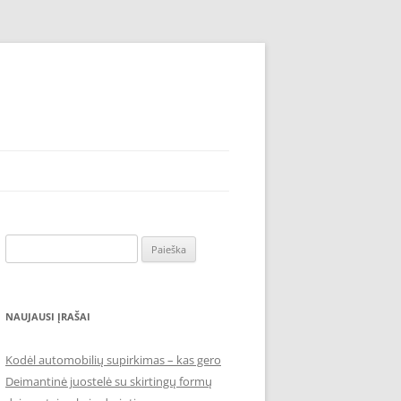
Ieškoti:
NAUJAUSI ĮRAŠAI
Kodėl automobilių supirkimas – kas gero
Deimantinė juostelė su skirtingų formų