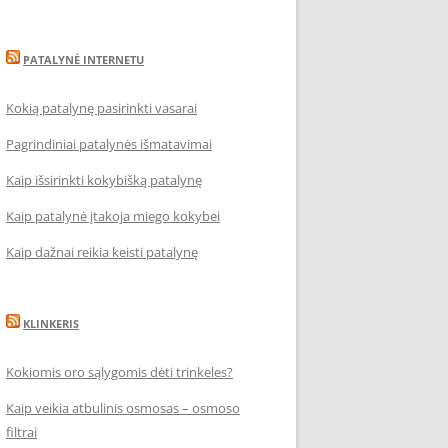
PATALYNĖ INTERNETU
Kokią patalynę pasirinkti vasarai
Pagrindiniai patalynės išmatavimai
Kaip išsirinkti kokybišką patalynę
Kaip patalynė įtakoja miego kokybei
Kaip dažnai reikia keisti patalynę
KLINKERIS
Kokiomis oro sąlygomis dėti trinkeles?
Kaip veikia atbulinis osmosas – osmoso
filtrai