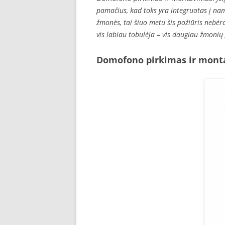
pamačius, kad toks yra integruotas į na
žmonės, tai šiuo metu šis požiūris nebėr
vis labiau tobulėja – vis daugiau žmoni
Domofono pirkimas ir mont