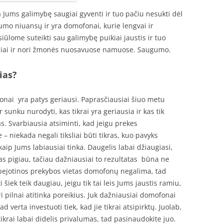
a Jums galimybę saugiai gyventi ir tuo pačiu nesukti dėl
umo niuansų ir yra domofonai, kurie lengvai ir
ūlome suteikti sau galimybę puikiai jaustis ir tuo
usiai ir nori žmonės nuosavuose namuose. Saugumo.
ias?
fonai yra patys geriausi. Paprasčiausiai šiuo metu
r sunku nurodyti, kas tikrai yra geriausia ir kas tik
jas. Svarbiausia atsiminti, kad jeigu prekes
– niekada negali tiksliai būti tikras, kuo pavyks
, kaip Jums labiausiai tinka. Daugelis labai džiaugiasi,
as pigiau, tačiau dažniausiai to rezultatas būna ne
į abejotinos prekybos vietas domofonų negalima, tad
 šiek teik daugiau, jeigu tik tai leis Jums jaustis ramiu,
i pilnai atitinka poreikius. Juk dažniausiai domofonai
verta investuoti tiek, kad jie tikrai atsipirktų. Juolab,
 tikrai labai didelis privalumas, tad pasinaudokite juo.