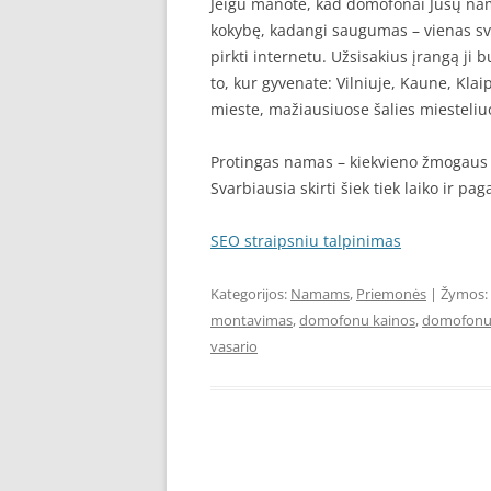
Jeigu manote, kad domofonai Jūsų namuo
kokybę, kadangi saugumas – vienas sv
pirkti internetu. Užsisakius įrangą ji
to, kur gyvenate: Vilniuje, Kaune, Kla
mieste, mažiausiuose šalies miesteliu
Protingas namas – kiekvieno žmogaus s
Svarbiausia skirti šiek tiek laiko ir pa
SEO straipsniu talpinimas
Kategorijos:
Namams
,
Priemonės
| Žymos:
montavimas
,
domofonu kainos
,
domofonu 
vasario