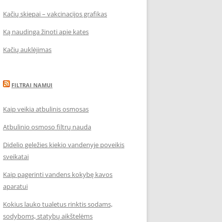
Kačių skiepai – vakcinacijos grafikas
Ką naudinga žinoti apie kates
Kačių auklėjimas
FILTRAI NAMUI
Kaip veikia atbulinis osmosas
Atbulinio osmoso filtrų nauda
Didelio geležies kiekio vandenyje poveikis
sveikatai
Kaip pagerinti vandens kokybę kavos
aparatui
Kokius lauko tualetus rinktis sodams,
sodyboms, statybų aikštelėms