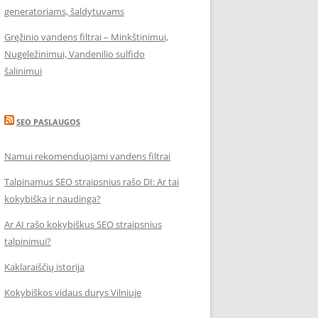
generatoriams, šaldytuvams
Gręžinio vandens filtrai – Minkštinimui,
Nugeležinimui, Vandenilio sulfido
šalinimui
SEO PASLAUGOS
Namui rekomenduojami vandens filtrai
Talpinamus SEO straipsnius rašo DI: Ar tai
kokybiška ir naudinga?
Ar AI rašo kokybiškus SEO straipsnius
talpinimui?
Kaklaraiščių istorija
Kokybiškos vidaus durys Vilniuje