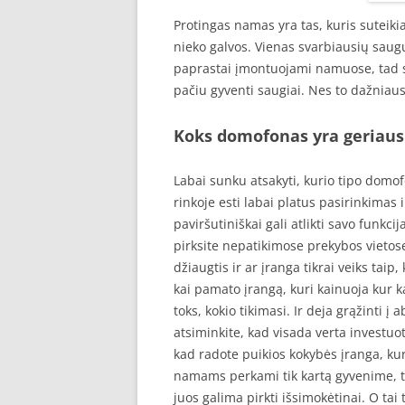
Protingas namas yra tas, kuris suteiki
nieko galvos. Vienas svarbiausių saug
paprastai įmontuojami namuose, tad si
pačiu gyventi saugiai. Nes to dažnia
Koks domofonas yra geriaus
Labai sunku atsakyti, kurio tipo domo
rinkoje esti labai platus pasirinkimas i
paviršutiniškai gali atlikti savo funkci
pirksite nepatikimose prekybos vietose 
džiaugtis ir ar įranga tikrai veiks taip
kai pamato įrangą, kuri kainuoja kur k
toks, kokio tikimasi. Ir deja grąžinti 
atsiminkite, kad visada verta investuoti
kad radote puikios kokybės įranga, kur
namams perkami tik kartą gyvenime, tad 
juos galima pirkti išsimokėtinai. O tai