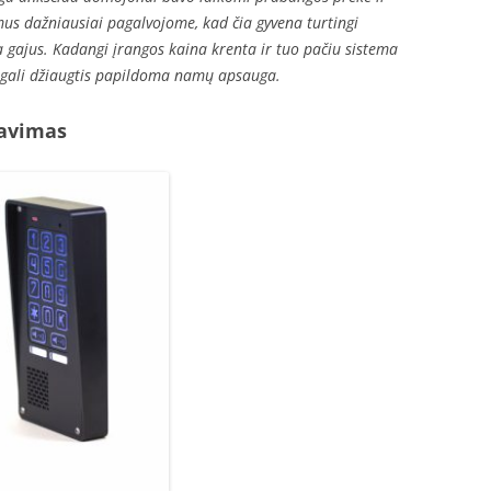
mus dažniausiai pagalvojome, kad čia gyvena turtingi
a gajus. Kadangi įrangos kaina krenta ir tuo pačiu sistema
ų gali džiaugtis papildoma namų apsauga.
avimas