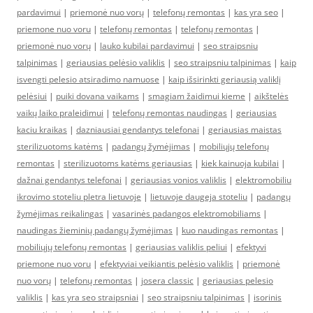
pardavimui
|
priemonė nuo vorų
|
telefonų remontas
|
kas yra seo
|
priemone nuo voru
|
telefonų remontas
|
telefonų remontas
|
priemonė nuo vorų
|
lauko kubilai pardavimui
|
seo straipsniu
talpinimas
|
geriausias pelėsio valiklis
|
seo straipsniu talpinimas
|
kaip
isvengti pelesio atsiradimo namuose
|
kaip išsirinkti geriausią valiklį
pelėsiui
|
puiki dovana vaikams
|
smagiam žaidimui kieme
|
aikštelės
vaikų laiko praleidimui
|
telefonų remontas naudingas
|
geriausias
kaciu kraikas
|
dazniausiai gendantys telefonai
|
geriausias maistas
sterilizuotoms katėms
|
padangų žymėjimas
|
mobiliųjų telefonų
remontas
|
sterilizuotoms katėms geriausias
|
kiek kainuoja kubilai
|
dažnai gendantys telefonai
|
geriausias vonios valiklis
|
elektromobiliu
ikrovimo stoteliu pletra lietuvoje
|
lietuvoje daugeja stoteliu
|
padangų
žymėjimas reikalingas
|
vasarinės padangos elektromobiliams
|
naudingas žieminių padangų žymėjimas
|
kuo naudingas remontas
|
mobiliųjų telefonų remontas
|
geriausias valiklis peliui
|
efektyvi
priemone nuo voru
|
efektyviai veikiantis pelėsio valiklis
|
priemonė
nuo vorų
|
telefonų remontas
|
josera classic
|
geriausias pelesio
valiklis
|
kas yra seo straipsniai
|
seo straipsniu talpinimas
|
isorinis