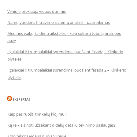
Vilniuje prekiauja vidaus durimis
Namų vandens filtravimo sistemų analizė ir pasirinkimas
Medinės vaikų žaidimų aikštelės – kaip sukurti tobulą pramogų
oazę
Ilgalaikiai ir trumpalaikiai sprendimai puošiant fasadą – Klinkerio
plytelės
Ilgalaikiai ir trumpalaikiai sprendimai puošiant fasadą 2 – Klinkerio
plytelės
EKSPERTAI
Kaip pasiruošti trinkelių klojimui?
Ką reikia žinoti užsakant didelių detalių tekinimo paslaugas?
Kokybiškos vidaus durys Vilniuje