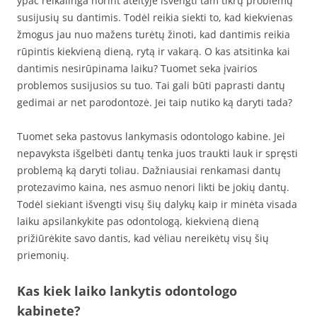
ypač reikalinga norint ateityje išvengti tam tikrų problemų
susijusių su dantimis. Todėl reikia siekti to, kad kiekvienas
žmogus jau nuo mažens turėtų žinoti, kad dantimis reikia
rūpintis kiekvieną dieną, rytą ir vakarą. O kas atsitinka kai
dantimis nesirūpinama laiku? Tuomet seka įvairios
problemos susijusios su tuo. Tai gali būti paprasti dantų
gedimai ar net parodontozė. Jei taip nutiko ką daryti tada?
Tuomet seka pastovus lankymasis odontologo kabine. Jei
nepavyksta išgelbėti dantų tenka juos traukti lauk ir spręsti
problemą ką daryti toliau. Dažniausiai renkamasi dantų
protezavimo kaina, nes asmuo nenori likti be jokių dantų.
Todėl siekiant išvengti visų šių dalykų kaip ir minėta visada
laiku apsilankykite pas odontologą, kiekvieną dieną
prižiūrėkite savo dantis, kad vėliau nereikėtų visų šių
priemonių.
Kas kiek laiko lankytis odontologo
kabinete?