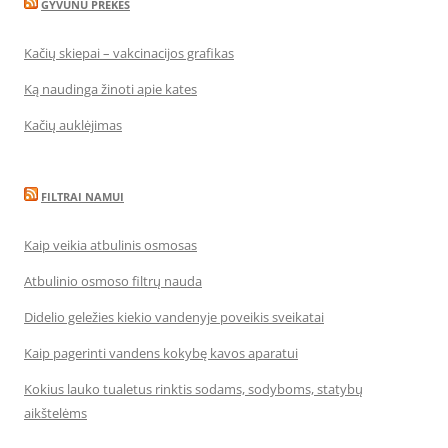
GYVUNU PREKES
Kačių skiepai – vakcinacijos grafikas
Ką naudinga žinoti apie kates
Kačių auklėjimas
FILTRAI NAMUI
Kaip veikia atbulinis osmosas
Atbulinio osmoso filtrų nauda
Didelio geležies kiekio vandenyje poveikis sveikatai
Kaip pagerinti vandens kokybę kavos aparatui
Kokius lauko tualetus rinktis sodams, sodyboms, statybų
aikštelėms