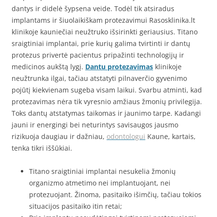
dantys ir didelė šypsena veide. Todėl tik atsiradus
implantams ir šiuolaikiškam protezavimui Rasosklinika.lt
klinikoje kauniečiai neužtruko išsirinkti geriausius. Titano
sraigtiniai implantai, prie kurių galima tvirtinti ir dantų
protezus privertė pacientus pripažinti technologijų ir
medicinos aukštą lygį.
Dantu protezavimas
klinikoje
neužtrunka ilgai, tačiau atstatyti pilnaverčio gyvenimo
pojūtį kiekvienam sugeba visam laikui. Svarbu atminti, kad
protezavimas nėra tik vyresnio amžiaus žmonių privilegija.
Toks dantų atstatymas taikomas ir jaunimo tarpe. Kadangi
jauni ir energingi bei neturintys savisaugos jausmo
rizikuoja daugiau ir dažniau,
odontologui
Kaune, kartais,
tenka tikri iššūkiai.
Titano sraigtiniai implantai nesukelia žmonių
organizmo atmetimo nei implantuojant, nei
protezuojant. Žinoma, pasitaiko išimčių, tačiau tokios
situacijos pasitaiko itin retai;