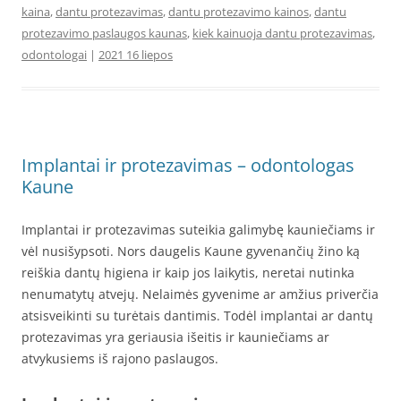
kaina
,
dantu protezavimas
,
dantu protezavimo kainos
,
dantu
protezavimo paslaugos kaunas
,
kiek kainuoja dantu protezavimas
,
odontologai
|
2021 16 liepos
Implantai ir protezavimas – odontologas
Kaune
Implantai ir protezavimas suteikia galimybę kauniečiams ir
vėl nusišypsoti. Nors daugelis Kaune gyvenančių žino ką
reiškia dantų higiena ir kaip jos laikytis, neretai nutinka
nenumatytų atvejų. Nelaimės gyvenime ar amžius priverčia
atsisveikinti su turėtais dantimis. Todėl implantai ar dantų
protezavimas yra geriausia išeitis ir kauniečiams ar
atvykusiems iš rajono paslaugos.