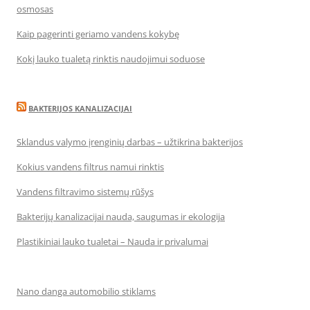
osmosas
Kaip pagerinti geriamo vandens kokybę
Kokį lauko tualetą rinktis naudojimui soduose
BAKTERIJOS KANALIZACIJAI
Sklandus valymo įrenginių darbas – užtikrina bakterijos
Kokius vandens filtrus namui rinktis
Vandens filtravimo sistemų rūšys
Bakterijų kanalizacijai nauda, saugumas ir ekologija
Plastikiniai lauko tualetai – Nauda ir privalumai
Nano danga automobilio stiklams