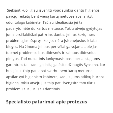
Siekiant kuo ilgiau išvengti ypač sunkių dantų higienos
pavojų reikėtų bent vieną kartą metuose apsilankyti
odontologo kabinete. Tačiau idealiausia jei tai
padarytumėte du kartus metuose. Tokiu atveju gydytojas
jums profilaktiškai patikrins dantis, jei ras kokių nors
problemų jas išspręs, kol jos nėra įsisenėjusios ir labai
blogos. Na žinoma jei bus per vėlai galvojama apie jas
tuomet problemos bus didesnės ir kainuos didesnius
pinigus. Tad nuolatinis lankymasis pas specialistą jums
garantuos tai, kad ilgą laiką galėsite džiaugtis šypsena, kuri
bus jūsų. Taip pat labai svarbu bent kartą metuose
apsilankyti higienisto kabinete, kad jis jums atliktų burnos
higieną, tokiu atveju jūs taip pat išvengsite tam tikrų
problemų susijusių su dantimis.
Specialisto patarimai apie protezus