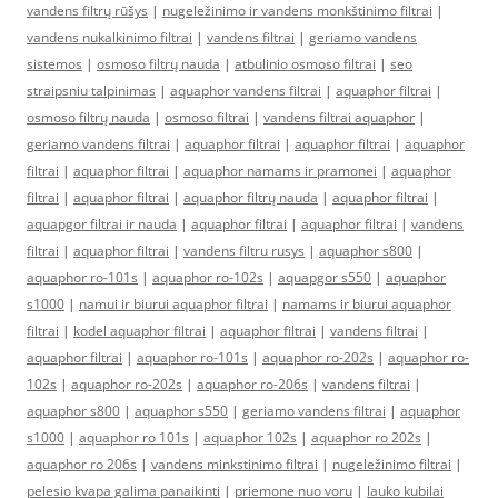
vandens filtrų rūšys
|
nugeležinimo ir vandens monkštinimo filtrai
|
vandens nukalkinimo filtrai
|
vandens filtrai
|
geriamo vandens
sistemos
|
osmoso filtrų nauda
|
atbulinio osmoso filtrai
|
seo
straipsniu talpinimas
|
aquaphor vandens filtrai
|
aquaphor filtrai
|
osmoso filtrų nauda
|
osmoso filtrai
|
vandens filtrai aquaphor
|
geriamo vandens filtrai
|
aquaphor filtrai
|
aquaphor filtrai
|
aquaphor
filtrai
|
aquaphor filtrai
|
aquaphor namams ir pramonei
|
aquaphor
filtrai
|
aquaphor filtrai
|
aquaphor filtrų nauda
|
aquaphor filtrai
|
aquapgor filtrai ir nauda
|
aquaphor filtrai
|
aquaphor filtrai
|
vandens
filtrai
|
aquaphor filtrai
|
vandens filtru rusys
|
aquaphor s800
|
aquaphor ro-101s
|
aquaphor ro-102s
|
aquapgor s550
|
aquaphor
s1000
|
namui ir biurui aquaphor filtrai
|
namams ir biurui aquaphor
filtrai
|
kodel aquaphor filtrai
|
aquaphor filtrai
|
vandens filtrai
|
aquaphor filtrai
|
aquaphor ro-101s
|
aquaphor ro-202s
|
aquaphor ro-
102s
|
aquaphor ro-202s
|
aquaphor ro-206s
|
vandens filtrai
|
aquaphor s800
|
aquaphor s550
|
geriamo vandens filtrai
|
aquaphor
s1000
|
aquaphor ro 101s
|
aquaphor 102s
|
aquaphor ro 202s
|
aquaphor ro 206s
|
vandens minkstinimo filtrai
|
nugeležinimo filtrai
|
pelesio kvapa galima panaikinti
|
priemone nuo voru
|
lauko kubilai