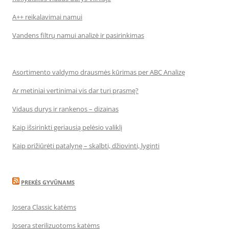
A++ reikalavimai namui
Vandens filtrų namui analizė ir pasirinkimas
Asortimento valdymo drausmės kūrimas per ABC Analizę
Ar metiniai vertinimai vis dar turi prasmę?
Vidaus durys ir rankenos – dizainas
Kaip išsirinkti geriausią pelėsio valiklį
Kaip prižiūrėti patalynę – skalbti, džiovinti, lyginti
PREKĖS GYVŪNAMS
Josera Classic katėms
Josera sterilizuotoms katėms