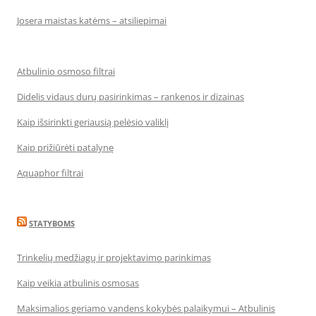
Josera maistas katėms – atsiliepimai
Atbulinio osmoso filtrai
Didelis vidaus durų pasirinkimas – rankenos ir dizainas
Kaip išsirinkti geriausią pelėsio valiklį
Kaip prižiūrėti patalynę
Aquaphor filtrai
STATYBOMS
Trinkelių medžiagų ir projektavimo parinkimas
Kaip veikia atbulinis osmosas
Maksimalios geriamo vandens kokybės palaikymui – Atbulinis