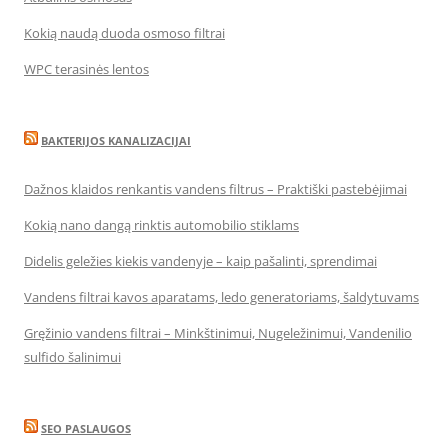
Kokią naudą duoda osmoso filtrai
WPC terasinės lentos
BAKTERIJOS KANALIZACIJAI
Dažnos klaidos renkantis vandens filtrus – Praktiški pastebėjimai
Kokią nano dangą rinktis automobilio stiklams
Didelis geležies kiekis vandenyje – kaip pašalinti, sprendimai
Vandens filtrai kavos aparatams, ledo generatoriams, šaldytuvams
Gręžinio vandens filtrai – Minkštinimui, Nugeležinimui, Vandenilio
sulfido šalinimui
SEO PASLAUGOS