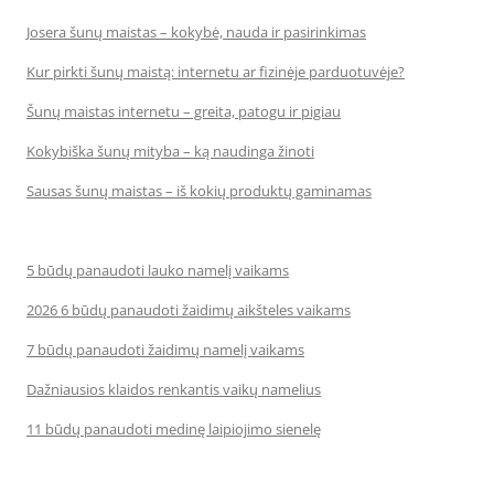
Josera šunų maistas – kokybė, nauda ir pasirinkimas
Kur pirkti šunų maistą: internetu ar fizinėje parduotuvėje?
Šunų maistas internetu – greita, patogu ir pigiau
Kokybiška šunų mityba – ką naudinga žinoti
Sausas šunų maistas – iš kokių produktų gaminamas
5 būdų panaudoti lauko namelį vaikams
2026 6 būdų panaudoti žaidimų aikšteles vaikams
7 būdų panaudoti žaidimų namelį vaikams
Dažniausios klaidos renkantis vaikų namelius
11 būdų panaudoti medinę laipiojimo sienelę