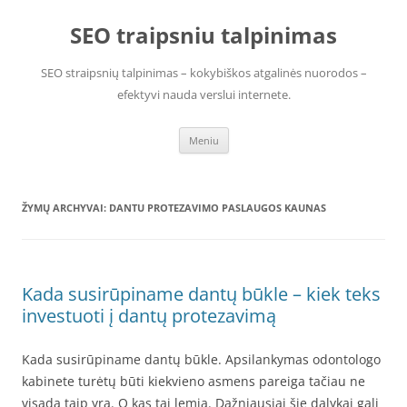
Pereiti
prie
SEO traipsniu talpinimas
turinio
SEO straipsnių talpinimas – kokybiškos atgalinės nuorodos –
efektyvi nauda verslui internete.
Meniu
ŽYMŲ ARCHYVAI:
DANTU PROTEZAVIMO PASLAUGOS KAUNAS
Kada susirūpiname dantų būkle – kiek teks
investuoti į dantų protezavimą
Kada susirūpiname dantų būkle. Apsilankymas odontologo
kabinete turėtų būti kiekvieno asmens pareiga tačiau ne
visada taip yra. O kas tai lemia. Dažniausiai šie dalykai gali