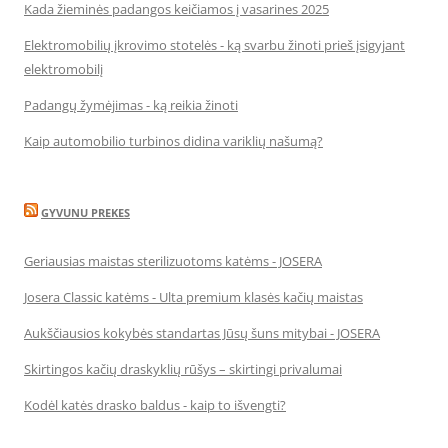
Kada žieminės padangos keičiamos į vasarines 2025
Elektromobilių įkrovimo stotelės - ką svarbu žinoti prieš įsigyjant
elektromobilį
Padangų žymėjimas - ką reikia žinoti
Kaip automobilio turbinos didina variklių našumą?
GYVUNU PREKES
Geriausias maistas sterilizuotoms katėms - JOSERA
Josera Classic katėms - Ulta premium klasės kačių maistas
Aukščiausios kokybės standartas Jūsų šuns mitybai - JOSERA
Skirtingos kačių draskyklių rūšys – skirtingi privalumai
Kodėl katės drasko baldus - kaip to išvengti?