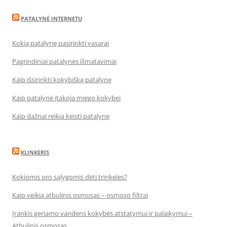
PATALYNĖ INTERNETU
Kokią patalynę pasirinkti vasarai
Pagrindiniai patalynės išmatavimai
Kaip išsirinkti kokybišką patalynę
Kaip patalynė įtakoja miego kokybei
Kaip dažnai reikia keisti patalynę
KLINKERIS
Kokiomis oro sąlygomis dėti trinkeles?
Kaip veikia atbulinis osmosas – osmoso filtrai
Įrankis geriamo vandens kokybės atstatymui ir palaikymui –
Atbulinis osmosas