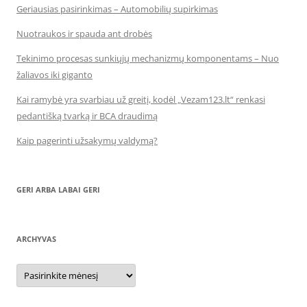
Geriausias pasirinkimas – Automobilių supirkimas
Nuotraukos ir spauda ant drobės
Tekinimo procesas sunkiųjų mechanizmų komponentams – Nuo
žaliavos iki giganto
Kai ramybė yra svarbiau už greitį, kodėl „Vezam123.lt“ renkasi
pedantišką tvarką ir BCA draudimą
Kaip pagerinti užsakymų valdymą?
GERI ARBA LABAI GERI
ARCHYVAS
Archyvas