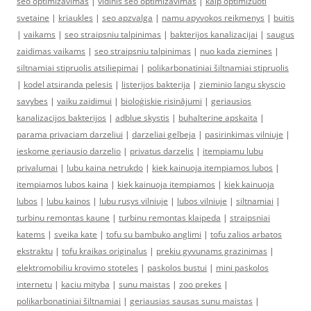
seo optimizavimas
|
vidinis seo optimizavimas
|
kaip optimizuoti
svetaine
|
kriaukles
|
seo apzvalga
|
namu apyvokos reikmenys
|
buitis
|
vaikams
|
seo straipsniu talpinimas
|
bakterijos kanalizacijai
|
saugus
zaidimas vaikams
|
seo straipsniu talpinimas
|
nuo kada ziemines
|
siltnamiai stipruolis atsiliepimai
|
polikarbonatiniai šiltnamiai stipruolis
|
kodel atsiranda pelesis
|
listerijos bakterija
|
zieminio langu skyscio
savybes
|
vaiku zaidimui
|
bioloģiskie risinājumi
|
geriausios
kanalizacijos bakterijos
|
adblue skystis
|
buhalterine apskaita
|
parama privaciam darzeliui
|
darzeliai gelbeja
|
pasirinkimas vilniuje
|
ieskome geriausio darzelio
|
privatus darzelis
|
itempiamu lubu
privalumai
|
lubu kaina netrukdo
|
kiek kainuoja itempiamos lubos
|
itempiamos lubos kaina
|
kiek kainuoja itempiamos
|
kiek kainuoja
lubos
|
lubu kainos
|
lubu rusys vilniuje
|
lubos vilniuje
|
siltnamiai
|
turbinu remontas kaune
|
turbinu remontas klaipeda
|
straipsniai
katems
|
sveika kate
|
tofu su bambuko anglimi
|
tofu zalios arbatos
ekstraktu
|
tofu kraikas originalus
|
prekiu gyvunams grazinimas
|
elektromobiliu krovimo stoteles
|
paskolos bustui
|
mini paskolos
internetu
|
kaciu mityba
|
sunu maistas
|
zoo prekes
|
polikarbonatiniai šiltnamiai
|
geriausias sausas sunu maistas
|