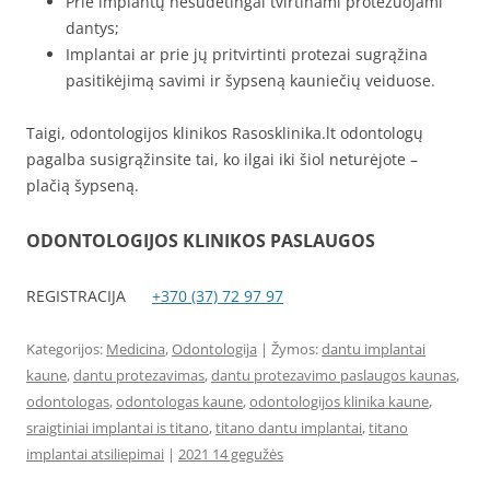
Prie implantų nesudėtingai tvirtinami protezuojami
dantys;
Implantai ar prie jų pritvirtinti protezai sugrąžina
pasitikėjimą savimi ir šypseną kauniečių veiduose.
Taigi, odontologijos klinikos Rasosklinika.lt odontologų
pagalba susigrąžinsite tai, ko ilgai iki šiol neturėjote –
plačią šypseną.
ODONTOLOGIJOS KLINIKOS PASLAUGOS
REGISTRACIJA
+370 (37) 72 97 97
Kategorijos:
Medicina
,
Odontologija
| Žymos:
dantu implantai
kaune
,
dantu protezavimas
,
dantu protezavimo paslaugos kaunas
,
odontologas
,
odontologas kaune
,
odontologijos klinika kaune
,
sraigtiniai implantai is titano
,
titano dantu implantai
,
titano
implantai atsiliepimai
|
2021 14 gegužės