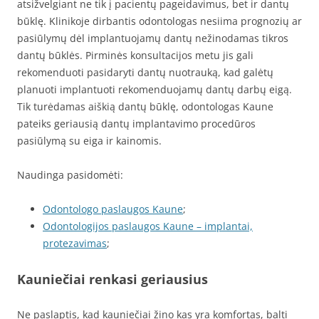
atsižvelgiant ne tik į pacientų pageidavimus, bet ir dantų
būklę. Klinikoje dirbantis odontologas nesiima prognozių ar
pasiūlymų dėl implantuojamų dantų nežinodamas tikros
dantų būklės. Pirminės konsultacijos metu jis gali
rekomenduoti pasidaryti dantų nuotrauką, kad galėtų
planuoti implantuoti rekomenduojamų dantų darbų eigą.
Tik turėdamas aiškią dantų būklę, odontologas Kaune
pateiks geriausią dantų implantavimo procedūros
pasiūlymą su eiga ir kainomis.
Naudinga pasidomėti:
Odontologo paslaugos Kaune
;
Odontologijos paslaugos Kaune – implantai,
protezavimas
;
Kauniečiai renkasi geriausius
Ne paslaptis, kad kauniečiai žino kas yra komfortas, balti