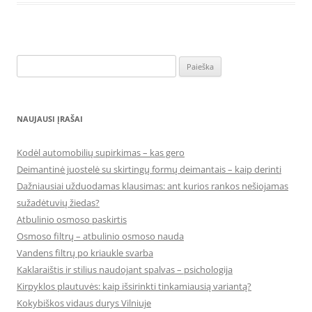
Ieškoti:
NAUJAUSI ĮRAŠAI
Kodėl automobilių supirkimas – kas gero
Deimantinė juostelė su skirtingų formų deimantais – kaip derinti
Dažniausiai užduodamas klausimas: ant kurios rankos nešiojamas
sužadėtuvių žiedas?
Atbulinio osmoso paskirtis
Osmoso filtrų – atbulinio osmoso nauda
Vandens filtrų po kriaukle svarba
Kaklaraištis ir stilius naudojant spalvas – psichologija
Kirpyklos plautuvės: kaip išsirinkti tinkamiausią variantą?
Kokybiškos vidaus durys Vilniuje