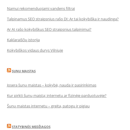
Namui rekomenduojami vandens filtrai
Talpinamus SEO straipsnius rašo DI: Ar tai kokybiška ir naudinga?
Ar AI rašo kokybiškus SEO straipsnius talpinimui?
Kaklaraiščių istorija
Kokybiškos vidaus durys Vilniuje
SUNU MAISTAS
Josera šunų maistas – kokybė, nauda ir pasirinkimas
Kur pirkti šunų maistą: internetu ar fizinėje parduotuvėje?
Šunų maistas internetu – greita, patogu ir pigiau
STATYBINĖS MEDŽIAGOS