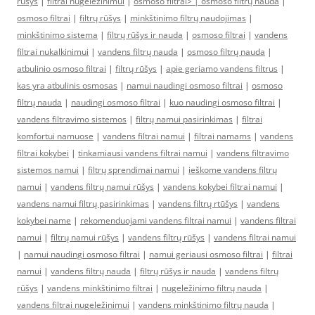
rūšys
|
filtrai nugeležinimui
|
osmoso filtrai> |
osmoso filtrų nauda
|
osmoso filtrai
|
filtrų rūšys
|
minkštinimo filtrų naudojimas
|
minkštinimo sistema
|
filtrų rūšys ir nauda
|
osmoso filtrai
|
vandens
filtrai nukalkinimui
|
vandens filtrų nauda
|
osmoso filtrų nauda
|
atbulinio osmoso filtrai
|
filtrų rūšys
|
apie geriamo vandens filtrus
|
kas yra atbulinis osmosas
|
namui naudingi osmoso filtrai
|
osmoso
filtrų nauda
|
naudingi osmoso filtrai
|
kuo naudingi osmoso filtrai
|
vandens filtravimo sistemos
|
filtrų namui pasirinkimas
|
filtrai
komfortui namuose
|
vandens filtrai namui
|
filtrai namams
|
vandens
filtrai kokybei
|
tinkamiausi vandens filtrai namui
|
vandens filtravimo
sistemos namui
|
filtrų sprendimai namui
|
ieškome vandens filtrų
namui
|
vandens filtrų namui rūšys
|
vandens kokybei filtrai namui
|
vandens namui filtrų pasirinkimas
|
vandens filtrų rtūšys
|
vandens
kokybei name
|
rekomenduojami vandens filtrai namui
|
vandens filtrai
namui
|
filtrų namui rūšys
|
vandens filtrų rūšys
|
vandens filtrai namui
|
namui naudingi osmoso filtrai
|
namui geriausi osmoso filtrai
|
filtrai
namui
|
vandens filtrų nauda
|
filtrų rūšys ir nauda
|
vandens filtrų
rūšys
|
vandens minkštinimo filtrai
|
nugeležinimo filtrų nauda
|
vandens filtrai nugeležinimui
|
vandens minkštinimo filtrų nauda
|