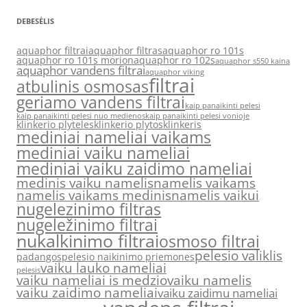
DEBESĖLIS
aquaphor filtrai
aquaphor filtras
aquaphor ro 101s
aquaphor ro 101s morion
aquaphor ro 102s
aquaphor s550 kaina
aquaphor vandens filtrai
aquaphor viking
filtrai
atbulinis osmosas
geriamo vandens filtrai
kaip panaikinti pelesi
kaip panaikinti pelesi nuo medienos
kaip panaikinti pelesi vonioje
klinkerio plyteles
klinkerio plytos
klinkeris
mediniai nameliai vaikams
mediniai vaiku nameliai
mediniai vaiku zaidimo nameliai
medinis vaiku namelis
namelis vaikams
namelis vaikams medinis
namelis vaikui
nugelezinimo filtras
nugeležinimo filtrai
nukalkinimo filtrai
osmoso filtrai
pelesio valiklis
padangos
pelesio naikinimo priemones
vaiku lauko nameliai
pelesis
vaiku nameliai is medzio
vaiku namelis
vaiku zaidimo nameliai
vaiku zaidimu nameliai