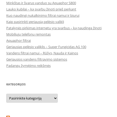
Minkštas ir švarus vanduo su Aquaphor S800
Lauko kubilai – ką svarbu žinoti prieš perkant
Kuo naudingi nukalkinimo filtrai namui ir biurui
Kaip pasirinkti geriausią pelėsio valiklį
Patalynės pirkimas internetu yra svarbus – ką naudinga žinoti
Mobiliųjų telefonų remontas
Aquaphor filtrai
Geriausias pelėsio valiklis – Super Fungicidas AG 100
Vandens filtrai namui – Rūšys, Nauda ir Kainos
Geriausios vandens filtravimo sistemos
Padangų žymėjimo reikšmės
KATEGORIJOS
Kategorijos