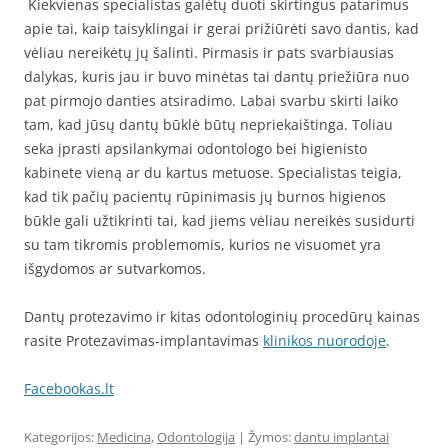
Kiekvienas specialistas galėtų duoti skirtingus patarimus
apie tai, kaip taisyklingai ir gerai prižiūrėti savo dantis, kad
vėliau nereikėtų jų šalinti. Pirmasis ir pats svarbiausias
dalykas, kuris jau ir buvo minėtas tai dantų priežiūra nuo
pat pirmojo danties atsiradimo. Labai svarbu skirti laiko
tam, kad jūsų dantų būklė būtų nepriekaištinga. Toliau
seka įprasti apsilankymai odontologo bei higienisto
kabinete vieną ar du kartus metuose. Specialistas teigia,
kad tik pačių pacientų rūpinimasis jų burnos higienos
būkle gali užtikrinti tai, kad jiems vėliau nereikės susidurti
su tam tikromis problemomis, kurios ne visuomet yra
išgydomos ar sutvarkomos.
Dantų protezavimo ir kitas odontologinių procedūrų kainas
rasite Protezavimas-implantavimas
klinikos nuorodoje
.
Facebookas.lt
Kategorijos:
Medicina
,
Odontologija
| Žymos:
dantu implantai