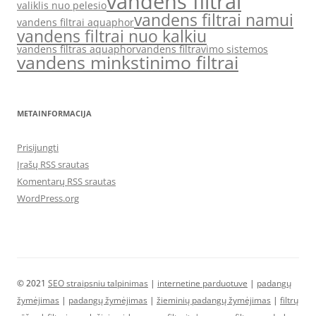
vandens filtrai
valiklis nuo pelesio
vandens filtrai namui
vandens filtrai aquaphor
vandens filtrai nuo kalkiu
vandens filtras aquaphor
vandens filtravimo sistemos
vandens minkstinimo filtrai
METAINFORMACIJA
Prisijungti
Įrašų RSS srautas
Komentarų RSS srautas
WordPress.org
© 2021
SEO straipsniu talpinimas
|
internetine parduotuve
|
padangų
žymėjimas
|
padangų žymėjimas
|
žieminių padangų žymėjimas
|
filtrų