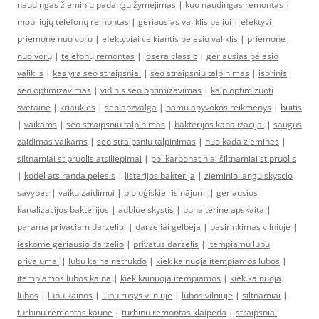
naudingas žieminių padangų žymėjimas
|
kuo naudingas remontas
|
mobiliųjų telefonų remontas
|
geriausias valiklis peliui
|
efektyvi
priemone nuo voru
|
efektyviai veikiantis pelėsio valiklis
|
priemonė
nuo vorų
|
telefonų remontas
|
josera classic
|
geriausias pelesio
valiklis
|
kas yra seo straipsniai
|
seo straipsniu talpinimas
|
isorinis
seo optimizavimas
|
vidinis seo optimizavimas
|
kaip optimizuoti
svetaine
|
kriaukles
|
seo apzvalga
|
namu apyvokos reikmenys
|
buitis
|
vaikams
|
seo straipsniu talpinimas
|
bakterijos kanalizacijai
|
saugus
zaidimas vaikams
|
seo straipsniu talpinimas
|
nuo kada ziemines
|
siltnamiai stipruolis atsiliepimai
|
polikarbonatiniai šiltnamiai stipruolis
|
kodel atsiranda pelesis
|
listerijos bakterija
|
zieminio langu skyscio
savybes
|
vaiku zaidimui
|
bioloģiskie risinājumi
|
geriausios
kanalizacijos bakterijos
|
adblue skystis
|
buhalterine apskaita
|
parama privaciam darzeliui
|
darzeliai gelbeja
|
pasirinkimas vilniuje
|
ieskome geriausio darzelio
|
privatus darzelis
|
itempiamu lubu
privalumai
|
lubu kaina netrukdo
|
kiek kainuoja itempiamos lubos
|
itempiamos lubos kaina
|
kiek kainuoja itempiamos
|
kiek kainuoja
lubos
|
lubu kainos
|
lubu rusys vilniuje
|
lubos vilniuje
|
siltnamiai
|
turbinu remontas kaune
|
turbinu remontas klaipeda
|
straipsniai