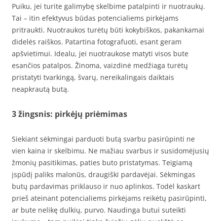
Puiku, jei turite galimybę skelbime patalpinti ir nuotraukų.
Tai – itin efektyvus būdas potencialiems pirkėjams
pritraukti. Nuotraukos turėtų būti kokybiškos, pakankamai
didelės raiškos. Patartina fotografuoti, esant geram
apšvietimui. Idealu, jei nuotraukose matyti visos bute
esančios patalpos. Žinoma, vaizdinė medžiaga turėtų
pristatyti tvarkingą, švarų, nereikalingais daiktais
neapkrautą butą.
3 žingsnis: pirkėjų priėmimas
Siekiant sėkmingai parduoti butą svarbu pasirūpinti ne
vien kaina ir skelbimu. Ne mažiau svarbus ir susidomėjusių
žmonių pasitikimas, paties buto pristatymas. Teigiamą
įspūdį paliks malonūs, draugiški pardavėjai. Sėkmingas
butų pardavimas priklauso ir nuo aplinkos. Todėl kaskart
prieš ateinant potencialiems pirkėjams reikėtų pasirūpinti,
ar bute nelikę dulkių, purvo. Naudinga butui suteikti