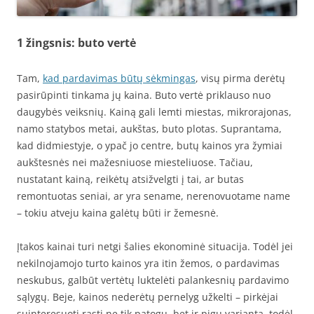
1 žingsnis: buto vertė
Tam,
kad pardavimas būtų sėkmingas
, visų pirma derėtų
pasirūpinti tinkama jų kaina. Buto vertė priklauso nuo
daugybės veiksnių. Kainą gali lemti miestas, mikrorajonas,
namo statybos metai, aukštas, buto plotas. Suprantama,
kad didmiestyje, o ypač jo centre, butų kainos yra žymiai
aukštesnės nei mažesniuose miesteliuose. Tačiau,
nustatant kainą, reikėtų atsižvelgti į tai, ar butas
remontuotas seniai, ar yra sename, nerenovuotame name
– tokiu atveju kaina galėtų būti ir žemesnė.
Įtakos kainai turi netgi šalies ekonominė situacija. Todėl jei
nekilnojamojo turto kainos yra itin žemos, o pardavimas
neskubus, galbūt vertėtų luktelėti palankesnių pardavimo
sąlygų. Beje, kainos nederėtų pernelyg užkelti – pirkėjai
suinteresuoti rasti ne tik patogų, bet ir pigų variantą, todėl