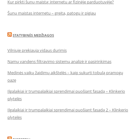
Kur pirkti šunų maistą: internetu ar fizinėje parduotuvėje?
Šunų maistas internetu – greita, patogu ir pigiau
STATYBINĖS MEDŽIAGOS
Vilniuje prekiauja vidaus durimis
Namų vandens filtravimo sistemų analizė ir pasirinkimas
Medinės vaikų žaidimų aikštelės – kaip sukurti tobulą pramogų
oazę
Ilgalaikiai ir trumpalaikiai sprendimai puošiant fasadą – Klinkerio
plytelės
Ilgalaikiai ir trumpalaikiai sprendimai puošiant fasadą 2 – Klinkerio
plytelės