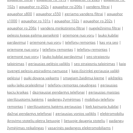
102s
|
aquaphor ro-202s
|
aquaphor ro-206s
|
vandens filtrai
|
aquaphor s800
|
aquaphor s550
|
geriamo vandens filtrai
|
aquaphor
s1000
|
aquaphor ro 101s
|
aquaphor 102s
|
aquaphor ro 202s
|
aquaphor ro 206s
|
vandens minkstinimo filtrai
|
nugeležinimo filtrai
|
pelesio kvapa galima panaikinti
|
priemone nuo voru
|
lauko kubilai
pardavimui
|
priemonė nuo vorų
|
telefonų remontas
|
kas yra seo
|
priemone nuo voru
|
telefonų remontas
|
telefonų remontas
|
priemonė nuo vorų
|
lauko kubilai pardavimui
|
seo straipsniu
talpinimas
|
geriausias pelėsio valiklis
|
seo straipsniu talpinimas
|
kaip
isvengti pelesio atsiradimo namuose
|
kaip išsirinkti geriausią valiklį
pelėsiui
|
puiki dovana vaikams
|
smagiam žaidimui kieme
|
aikštelės
vaikų laiko praleidimui
|
telefonų remontas naudingas
|
geriausias
kaciu kraikas
|
dazniausiai gendantys telefonai
|
geriausias maistas
sterilizuotoms katėms
|
padangų žymėjimas
|
mobiliųjų telefonų
remontas
|
sterilizuotoms katėms geriausias
|
kiek kainuoja kubilai
|
dažnai gendantys telefonai
|
geriausias vonios valiklis
|
elektromobiliu
ikrovimo stoteliu pletra lietuvoje
|
lietuvoje daugeja stoteliu
|
padangų
žymėjimas reikalingas
|
vasarinės padangos elektromobiliams
|