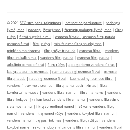
© 2021
SEO straipsniu talpinimas
|
internetine parduotuve
|
padangų
žymėjimas
|
padangų žymėjimas
|
žieminių padangų žymėjimas
|
filtrų
rūšys
|
filtrai nugeležinimui
|
osmoso filtrai> |
osmoso filtrų nauda
|
osmoso filtrai
|
filtrų rūšys
|
minkštinimo filtrų naudojimas
|
minkštinimo sistema
|
filtrų rūšys ir nauda
|
osmoso filtrai
|
vandens
filtrai nukalkinimui
|
vandens filtrų nauda
|
osmoso filtrų nauda
|
atbulinio osmoso filtrai
|
filtrų rūšys
|
apie geriamo vandens filtrus
|
kas yra atbulinis osmosas
|
namui naudingi osmoso filtrai
|
osmoso
filtrų nauda
|
naudingi osmoso filtrai
|
kuo naudingi osmoso filtrai
|
vandens filtravimo sistemos
|
filtrų namui pasirinkimas
|
filtrai
komfortui namuose
|
vandens filtrai namui
|
filtrai namams
|
vandens
filtrai kokybei
|
tinkamiausi vandens filtrai namui
|
vandens filtravimo
sistemos namui
|
filtrų sprendimai namui
|
ieškome vandens filtrų
namui
|
vandens filtrų namui rūšys
|
vandens kokybei filtrai namui
|
vandens namui filtrų pasirinkimas
|
vandens filtrų rtūšys
|
vandens
kokybei name
|
rekomenduojami vandens filtrai namui
|
vandens filtrai