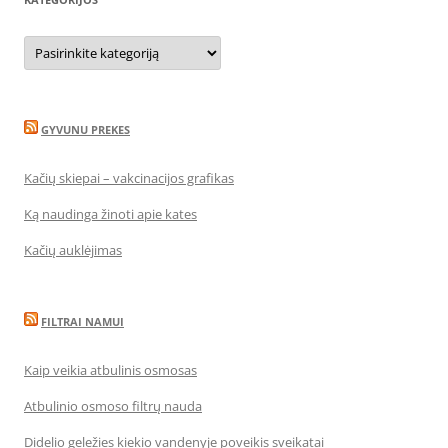
Kategorijos
GYVUNU PREKES
Kačių skiepai – vakcinacijos grafikas
Ką naudinga žinoti apie kates
Kačių auklėjimas
FILTRAI NAMUI
Kaip veikia atbulinis osmosas
Atbulinio osmoso filtrų nauda
Didelio geležies kiekio vandenyje poveikis sveikatai