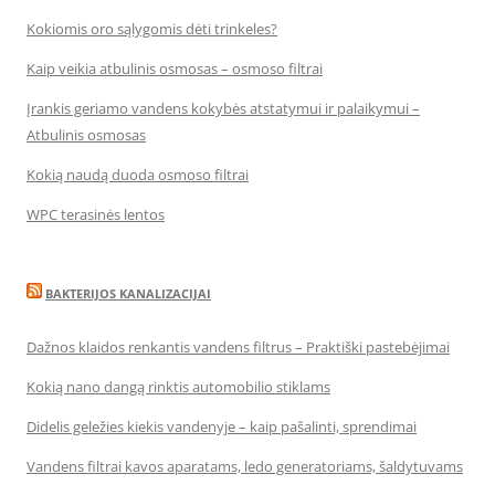
Kokiomis oro sąlygomis dėti trinkeles?
Kaip veikia atbulinis osmosas – osmoso filtrai
Įrankis geriamo vandens kokybės atstatymui ir palaikymui –
Atbulinis osmosas
Kokią naudą duoda osmoso filtrai
WPC terasinės lentos
BAKTERIJOS KANALIZACIJAI
Dažnos klaidos renkantis vandens filtrus – Praktiški pastebėjimai
Kokią nano dangą rinktis automobilio stiklams
Didelis geležies kiekis vandenyje – kaip pašalinti, sprendimai
Vandens filtrai kavos aparatams, ledo generatoriams, šaldytuvams