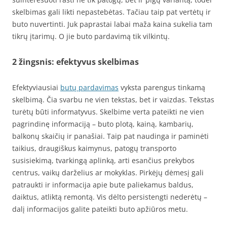
skelbimas gali likti nepastebėtas. Tačiau taip pat vertėtų ir
buto nuvertinti. Juk paprastai labai maža kaina sukelia tam
tikrų įtarimų. O jie buto pardavimą tik vilkintų.
2 žingsnis: efektyvus skelbimas
Efektyviausiai
butų pardavimas
vyksta parengus tinkamą
skelbimą. Čia svarbu ne vien tekstas, bet ir vaizdas. Tekstas
turėtų būti informatyvus. Skelbime verta pateikti ne vien
pagrindinę informaciją – buto plotą, kainą, kambarių,
balkonų skaičių ir panašiai. Taip pat naudinga ir paminėti
taikius, draugiškus kaimynus, patogų transporto
susisiekimą, tvarkingą aplinką, arti esančius prekybos
centrus, vaikų darželius ar mokyklas. Pirkėjų dėmesį gali
patraukti ir informacija apie bute paliekamus baldus,
daiktus, atliktą remontą. Vis dėlto persistengti nederėtų –
dalį informacijos galite pateikti buto apžiūros metu.