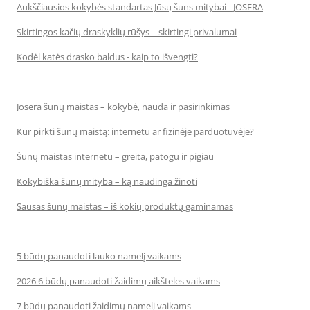
Aukščiausios kokybės standartas Jūsų šuns mitybai - JOSERA
Skirtingos kačių draskyklių rūšys – skirtingi privalumai
Kodėl katės drasko baldus - kaip to išvengti?
Josera šunų maistas – kokybė, nauda ir pasirinkimas
Kur pirkti šunų maistą: internetu ar fizinėje parduotuvėje?
Šunų maistas internetu – greita, patogu ir pigiau
Kokybiška šunų mityba – ką naudinga žinoti
Sausas šunų maistas – iš kokių produktų gaminamas
5 būdų panaudoti lauko namelį vaikams
2026 6 būdų panaudoti žaidimų aikšteles vaikams
7 būdų panaudoti žaidimų namelį vaikams