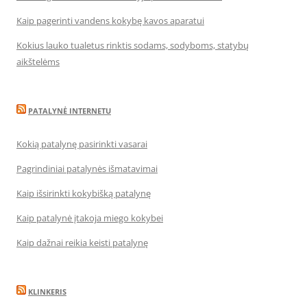
Kaip pagerinti vandens kokybę kavos aparatui
Kokius lauko tualetus rinktis sodams, sodyboms, statybų
aikštelėms
PATALYNĖ INTERNETU
Kokią patalynę pasirinkti vasarai
Pagrindiniai patalynės išmatavimai
Kaip išsirinkti kokybišką patalynę
Kaip patalynė įtakoja miego kokybei
Kaip dažnai reikia keisti patalynę
KLINKERIS