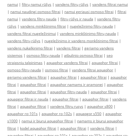
namui
|
filtrų namui rūšys
|
vandens filtrų rūšys
|
vandens filtrai namui
|
namui naudingi osmoso filtrai
|
namui geriausi osmoso filtrai
|
filtrai
namui
|
vandens filtrų nauda
|
filtrų rūšys ir nauda
|
vandens filtrų
rūšys
|
vandens minkštinimo filtrai
|
nugeležinimo filtrų nauda
|
vandens filtrai nugeležinimui
|
vandens minkštinimo filtrų nauda
|
vandens filtrų rūšys
|
nugeležinimo ir vandens monkštinimo filtrai
|
vandens nukalkinimo filtrai
|
vandens filtrai
|
geriamo vandens
sistemos
|
osmoso filtrų nauda
|
atbulinio osmoso filtrai
|
seo
straipsniu talpinimas
|
aquaphor vandens filtrai
|
aquaphor filtrai
|
osmoso filtrų nauda
|
osmoso filtrai
|
vandens filtrai aquaphor
|
geriamo vandens filtrai
|
aquaphor filtrai
|
aquaphor filtrai
|
aquaphor
filtrai
|
aquaphor filtrai
|
aquaphor namams ir pramonei
|
aquaphor
filtrai
|
aquaphor filtrai
|
aquaphor filtrų nauda
|
aquaphor filtrai
|
aquapgor filtrai ir nauda
|
aquaphor filtrai
|
aquaphor filtrai
|
vandens
filtrai
|
aquaphor filtrai
|
vandens filtru rusys
|
aquaphor s800
|
aquaphor ro-101s
|
aquaphor ro-102s
|
aquapgor s550
|
aquaphor
s1000
|
namui ir biurui aquaphor filtrai
|
namams ir biurui aquaphor
filtrai
|
kodel aquaphor filtrai
|
aquaphor filtrai
|
vandens filtrai
|
aquaphor filtrai
|
aquaphor ro-101s
|
aquaphor ro-202s
|
aquaphor ro-