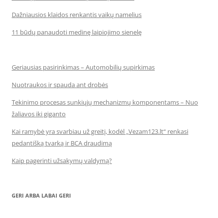
Dažniausios klaidos renkantis vaikų namelius
11 būdų panaudoti medinę laipiojimo sienelę
Geriausias pasirinkimas – Automobilių supirkimas
Nuotraukos ir spauda ant drobės
Tekinimo procesas sunkiųjų mechanizmų komponentams – Nuo
žaliavos iki giganto
Kai ramybė yra svarbiau už greitį, kodėl „Vezam123.lt“ renkasi
pedantišką tvarką ir BCA draudimą
Kaip pagerinti užsakymų valdymą?
GERI ARBA LABAI GERI