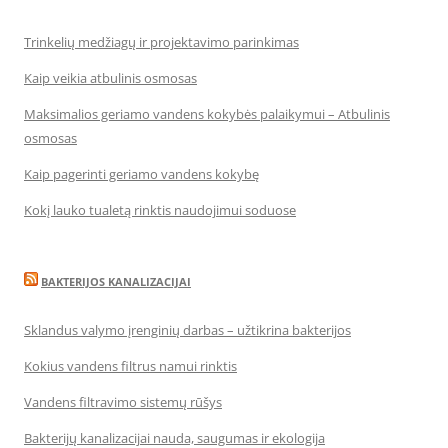
Trinkelių medžiagų ir projektavimo parinkimas
Kaip veikia atbulinis osmosas
Maksimalios geriamo vandens kokybės palaikymui – Atbulinis
osmosas
Kaip pagerinti geriamo vandens kokybę
Kokį lauko tualetą rinktis naudojimui soduose
BAKTERIJOS KANALIZACIJAI
Sklandus valymo įrenginių darbas – užtikrina bakterijos
Kokius vandens filtrus namui rinktis
Vandens filtravimo sistemų rūšys
Bakterijų kanalizacijai nauda, saugumas ir ekologija