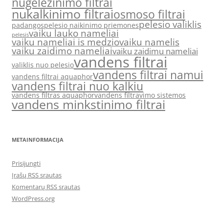
nugeležinimo filtrai
nukalkinimo filtrai
osmoso filtrai
pelesio valiklis
padangos
pelesio naikinimo priemones
vaiku lauko nameliai
pelesis
vaiku nameliai is medzio
vaiku namelis
vaiku zaidimo nameliai
vaiku zaidimu nameliai
vandens filtrai
valiklis nuo pelesio
vandens filtrai namui
vandens filtrai aquaphor
vandens filtrai nuo kalkiu
vandens filtras aquaphor
vandens filtravimo sistemos
vandens minkstinimo filtrai
METAINFORMACIJA
Prisijungti
Įrašų RSS srautas
Komentarų RSS srautas
WordPress.org