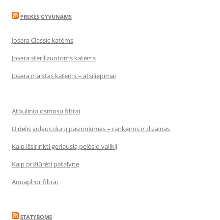
PREKĖS GYVŪNAMS
Josera Classic katėms
Josera sterilizuotoms katėms
Josera maistas katėms – atsiliepimai
Atbulinio osmoso filtrai
Didelis vidaus durų pasirinkimas – rankenos ir dizainas
Kaip išsirinkti geriausią pelėsio valiklį
Kaip prižiūrėti patalynę
Aquaphor filtrai
STATYBOMS