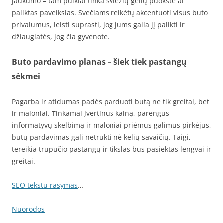
jaukumo – tam puikiai tinka šviežių gėlių puokštė ar
paliktas paveikslas. Svečiams reikėtų akcentuoti visus buto
privalumus, leisti suprasti, jog jums gaila jį palikti ir
džiaugiatės, jog čia gyvenote.
Buto pardavimo planas – šiek tiek pastangų
sėkmei
Pagarba ir atidumas padės parduoti butą ne tik greitai, bet
ir maloniai. Tinkamai įvertinus kainą, parengus
informatyvų skelbimą ir maloniai priėmus galimus pirkėjus,
butų pardavimas gali netrukti nė kelių savaičių. Taigi,
tereikia trupučio pastangų ir tikslas bus pasiektas lengvai ir
greitai.
SEO tekstu rasymas
…
Nuorodos