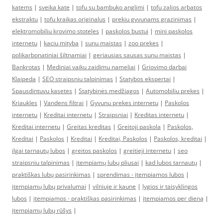
katems
|
sveika kate
|
tofu su bambuko anglimi
|
tofu zalios arbatos
ekstraktu
|
tofu kraikas originalus
|
prekiu gyvunams grazinimas
|
elektromobiliu krovimo stoteles
|
paskolos bustui
|
mini paskolos
internetu
|
kaciu mityba
|
sunu maistas
|
zoo prekes
|
polikarbonatiniai šiltnamiai
|
geriausias sausas sunu maistas
|
Bankrotas
|
Mediniai vaiku zaidimu nameliai
|
Griovimo darbai
Klaipeda
|
SEO straipsniu talpinimas
|
Statybos ekspertai
|
Spausdintuvu kasetes
|
Statybinės medžiagos
|
Automobiliu prekes
|
Kriaukles
|
Vandens filtrai
|
Gyvunu prekes internetu
|
Paskolos
internetu
|
Kreditai internetu
|
Straipsniai
|
Kreditas internetu
|
Kreditai internetu
|
Greitas kreditas
|
Greitoji paskola
|
Paskolos,
Kreditai
|
Paskolos
|
Kreditai
|
Kreditai, Paskolos
|
Paskolos, kreditai
|
ilgai tarnautų lubos
|
greitos paskolos
|
greitieji internetu
|
seo
straipsniu talpinimas
|
įtempiamų lubų pliusai
|
kad lubos tarnautų
|
praktiškas lubų pasirinkimas
|
sprendimas - įtempiamos lubos
|
įtempiamų lubų privalumai
|
vilniuje ir kaune
|
lygios ir taisyklingos
lubos
|
įtempiamos - praktiškas pasirinkimas
|
įtempiamos per dieną
|
įtempiamų lubų rūšys
|