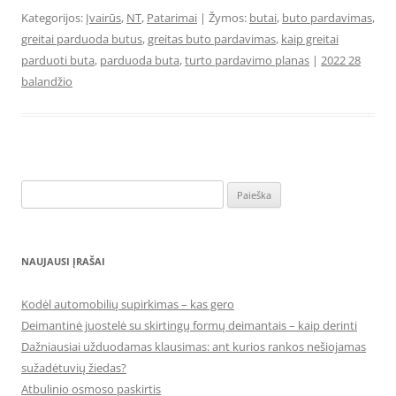
Kategorijos:
Įvairūs
,
NT
,
Patarimai
| Žymos:
butai
,
buto pardavimas
,
greitai parduoda butus
,
greitas buto pardavimas
,
kaip greitai
parduoti buta
,
parduoda buta
,
turto pardavimo planas
|
2022 28
balandžio
Ieškoti:
NAUJAUSI ĮRAŠAI
Kodėl automobilių supirkimas – kas gero
Deimantinė juostelė su skirtingų formų deimantais – kaip derinti
Dažniausiai užduodamas klausimas: ant kurios rankos nešiojamas
sužadėtuvių žiedas?
Atbulinio osmoso paskirtis