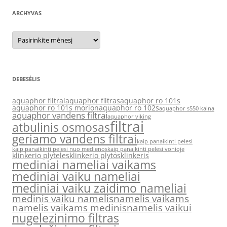
ARCHYVAS
Archyvas
DEBESĖLIS
aquaphor filtrai
aquaphor filtras
aquaphor ro 101s
aquaphor ro 101s morion
aquaphor ro 102s
aquaphor s550 kaina
aquaphor vandens filtrai
aquaphor viking
filtrai
atbulinis osmosas
geriamo vandens filtrai
kaip panaikinti pelesi
kaip panaikinti pelesi nuo medienos
kaip panaikinti pelesi vonioje
klinkerio plyteles
klinkerio plytos
klinkeris
mediniai nameliai vaikams
mediniai vaiku nameliai
mediniai vaiku zaidimo nameliai
medinis vaiku namelis
namelis vaikams
namelis vaikams medinis
namelis vaikui
nugelezinimo filtras