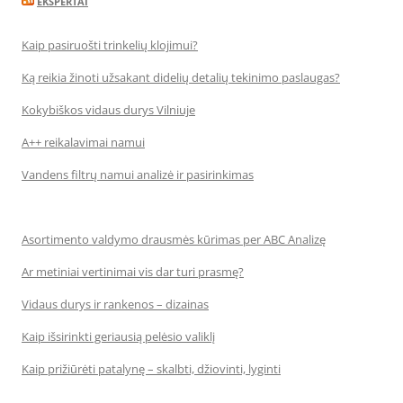
EKSPERTAI
Kaip pasiruošti trinkelių klojimui?
Ką reikia žinoti užsakant didelių detalių tekinimo paslaugas?
Kokybiškos vidaus durys Vilniuje
A++ reikalavimai namui
Vandens filtrų namui analizė ir pasirinkimas
Asortimento valdymo drausmės kūrimas per ABC Analizę
Ar metiniai vertinimai vis dar turi prasmę?
Vidaus durys ir rankenos – dizainas
Kaip išsirinkti geriausią pelėsio valiklį
Kaip prižiūrėti patalynę – skalbti, džiovinti, lyginti