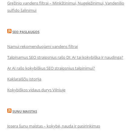
Gręžinio vandens filtrai – Minkštinimui, Nugeležinimui, Vandenilio
sulfido šalinimui
SEO PASLAUGOS
Namui rekomenduojami vandens filtrai
Talpinamus SEO straipsnius rašo DI: Ar tai kokybiška ir naudinga?
Ar AI rašo kokybiškus SEO straipsnius talpinimui?
Kaklaraiščių istorija
Kokybiškos vidaus durys Vilniuje
SUNU MAISTAS
Josera šunų maistas – kokybė, nauda ir pasirinkimas