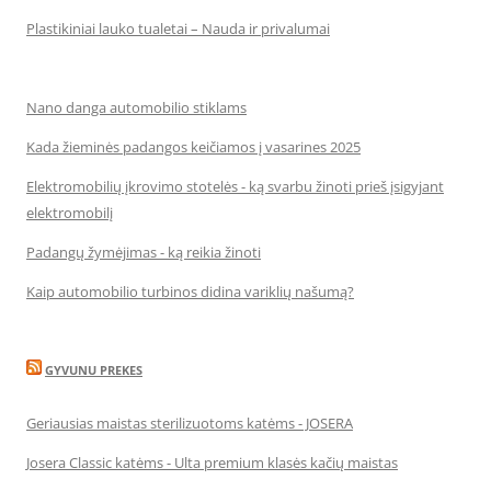
Plastikiniai lauko tualetai – Nauda ir privalumai
Nano danga automobilio stiklams
Kada žieminės padangos keičiamos į vasarines 2025
Elektromobilių įkrovimo stotelės - ką svarbu žinoti prieš įsigyjant
elektromobilį
Padangų žymėjimas - ką reikia žinoti
Kaip automobilio turbinos didina variklių našumą?
GYVUNU PREKES
Geriausias maistas sterilizuotoms katėms - JOSERA
Josera Classic katėms - Ulta premium klasės kačių maistas