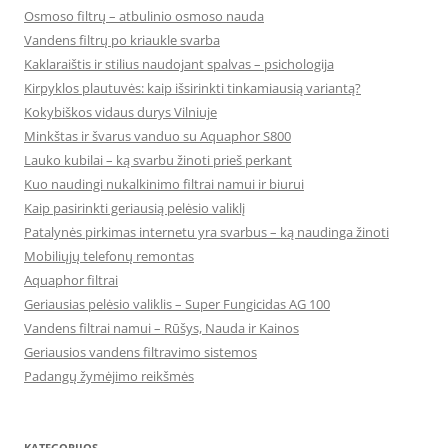
Osmoso filtrų – atbulinio osmoso nauda
Vandens filtrų po kriaukle svarba
Kaklaraištis ir stilius naudojant spalvas – psichologija
Kirpyklos plautuvės: kaip išsirinkti tinkamiausią variantą?
Kokybiškos vidaus durys Vilniuje
Minkštas ir švarus vanduo su Aquaphor S800
Lauko kubilai – ką svarbu žinoti prieš perkant
Kuo naudingi nukalkinimo filtrai namui ir biurui
Kaip pasirinkti geriausią pelėsio valiklį
Patalynės pirkimas internetu yra svarbus – ką naudinga žinoti
Mobiliųjų telefonų remontas
Aquaphor filtrai
Geriausias pelėsio valiklis – Super Fungicidas AG 100
Vandens filtrai namui – Rūšys, Nauda ir Kainos
Geriausios vandens filtravimo sistemos
Padangų žymėjimo reikšmės
KATEGORIJOS