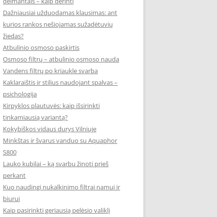
deimantais – kaip derinti
Dažniausiai užduodamas klausimas: ant
kurios rankos nešiojamas sužadėtuvių
žiedas?
Atbulinio osmoso paskirtis
Osmoso filtrų – atbulinio osmoso nauda
Vandens filtrų po kriaukle svarba
Kaklaraištis ir stilius naudojant spalvas –
psichologija
Kirpyklos plautuvės: kaip išsirinkti
tinkamiausią variantą?
Kokybiškos vidaus durys Vilniuje
Minkštas ir švarus vanduo su Aquaphor
S800
Lauko kubilai – ką svarbu žinoti prieš
perkant
Kuo naudingi nukalkinimo filtrai namui ir
biurui
Kaip pasirinkti geriausią pelėsio valiklį