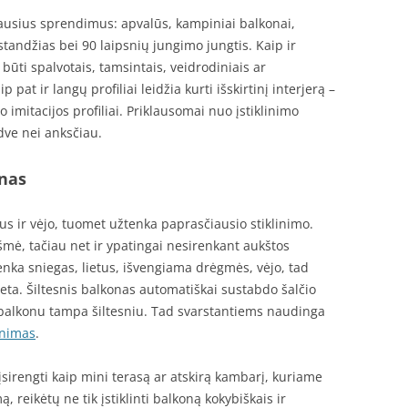
riausius sprendimus: apvalūs, kampiniai balkonai,
standžias bei 90 laipsnių jungimo jungtis. Kaip ir
i būti spalvotais, tamsintais, veidrodiniais ar
p pat ir langų profiliai leidžia kurti išskirtinį interjerą –
o imitacijos profiliai. Priklausomai nuo įstiklinimo
rdve nei anksčiau.
onas
taus ir vėjo, tuomet užtenka paprasčiausio stiklinimo.
ė, tačiau net ir ypatingai nesirenkant aukštos
nka sniegas, lietus, išvengiama drėgmės, vėjo, tad
eta. Šiltesnis balkonas automatiškai sustabdo šalčio
balkonu tampa šiltesniu. Tad svarstantiems naudinga
inimas
.
į įsirengti kaip mini terasą ar atskirą kambarį, kuriame
, reikėtų ne tik įstiklinti balkoną kokybiškais ir