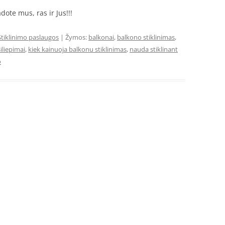
dote mus, ras ir Jus!!!
Stiklinimo paslaugos
| Žymos:
balkonai
,
balkono stiklinimas
,
iliepimai
,
kiek kainuoja balkonu stiklinimas
,
nauda stiklinant
o