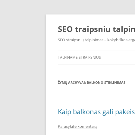
Pereiti
prie
turinio
SEO traipsniu talpi
SEO straipsnių talpinimas – kokybiškos atga
TALPINAME STRAIPSNIUS
ŽYMŲ ARCHYVAI:
BALKONO STIKLINIMAS
Kaip balkonas gali pakeis
Parašykite komentarą