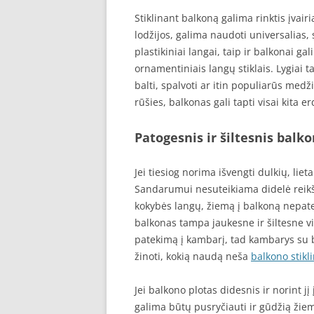
Stiklinant balkoną galima rinktis įvai
lodžijos, galima naudoti universalias, 
plastikiniai langai, taip ir balkonai gal
ornamentiniais langų stiklais. Lygiai tai
balti, spalvoti ar itin populiarūs medži
rūšies, balkonas gali tapti visai kita e
Patogesnis ir šiltesnis balk
Jei tiesiog norima išvengti dulkių, lie
Sandarumui nesuteikiama didelė reikšm
kokybės langų, žiemą į balkoną nepate
balkonas tampa jaukesne ir šiltesne vi
patekimą į kambarį, tad kambarys su 
žinoti, kokią naudą neša
balkono stikl
Jei balkono plotas didesnis ir norint j
galima būtų pusryčiauti ir gūdžią žiemą