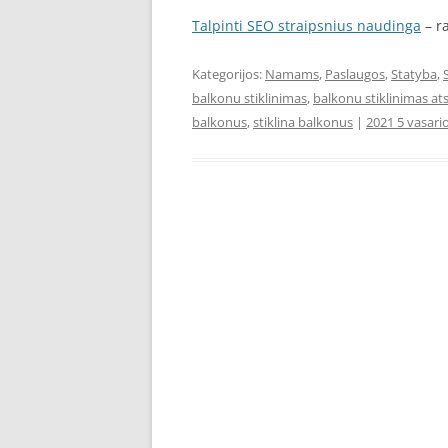
Talpinti SEO straipsnius naudinga
– ra
Kategorijos:
Namams
,
Paslaugos
,
Statyba
,
balkonu stiklinimas
,
balkonu stiklinimas ats
balkonus
,
stiklina balkonus
|
2021 5 vasari