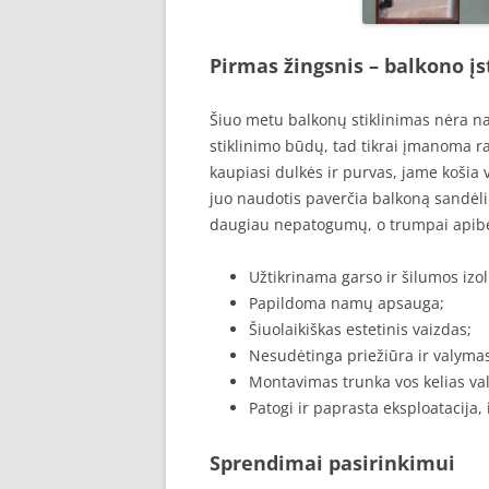
Pirmas žingsnis – balkono įs
Šiuo metu balkonų stiklinimas nėra na
stiklinimo būdų, tad tikrai įmanoma ras
kaupiasi dulkės ir purvas, jame košia
juo naudotis paverčia balkoną sandėliu
daugiau nepatogumų, o trumpai apiben
Užtikrinama garso ir šilumos izoli
Papildoma namų apsauga;
Šiuolaikiškas estetinis vaizdas;
Nesudėtinga priežiūra ir valyma
Montavimas trunka vos kelias va
Patogi ir paprasta eksploatacija
Sprendimai pasirinkimui