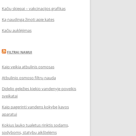
Kačių skiepai – vakcinacijos grafikas
Ką naudinga žinoti apie kates
Kačių auklėjimas
FILTRAI NAMUI
Kaip veikia atbulinis osmosas
Atbulinio osmoso filtrų nauda
Didelio geležies kiekio vandenyje poveikis
sveikatai
Kaip pagerinti vandens kokybę kavos
aparatui
Kokius lauko tualetus rinktis sodams,
sodyboms, statybų aikštelėms