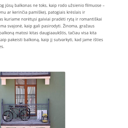
og jūsų balkonas ne toks, kaip rodo užsienio filmuose –
nu ar kerinčia pamiške), patogiais krėslais ir
 kuriame norėtųsi gaiviai pradėti rytą ir romantiškai
iama svajonė, kaip gali pasirodyti. Žinoma, gražaus
 balkoną matosi kitas daugiaaukštis, tačiau visa kita
p pakeisti balkoną, kaip jį sutvarkyti, kad jame išties
es.