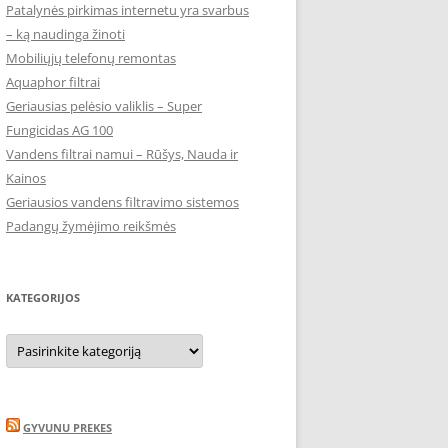
Patalynės pirkimas internetu yra svarbus
– ką naudinga žinoti
Mobiliųjų telefonų remontas
Aquaphor filtrai
Geriausias pelėsio valiklis – Super
Fungicidas AG 100
Vandens filtrai namui – Rūšys, Nauda ir
Kainos
Geriausios vandens filtravimo sistemos
Padangų žymėjimo reikšmės
KATEGORIJOS
Kategorijos
GYVUNU PREKES