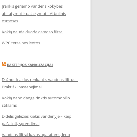
Įrankis geriamo vandens kokybės
atstatymui ir palaikymui – Atbulinis
osmosas
Kokią naudą duoda osmoso filtrai
WPC terasinės lentos
BAKTERIJOS KANALIZACIJAI
Dažnos klaidos renkantis vandens filtrus –
Praktiški pastebėjimai
Kokią nano dangą rinktis automobilio
stiklams
Didelis geležies kiekis vandenyje – kaip
pašalinti, sprendimai
Vandens filtrai kavos aparatams, ledo