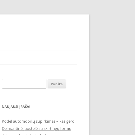
Ieškoti:
NAUJAUSI ĮRAŠAI
Kodėl automobilių supirkimas – kas gero
Deimantinė juostelė su skirtingų formų