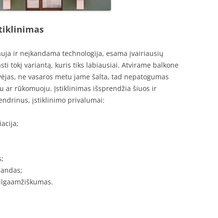
tiklinimas
uja ir neįkandama technologija, esama įvairiausių
ti tokį variantą, kuris tiks labiausiai. Atvirame balkone
 vėjas, ne vasaros metu jame šalta, tad nepatogumas
 ar rūkomuoju. Įstiklinimas išsprendžia šiuos ir
drinus, įstiklinimo privalumai:
acija;
s;
landas;
, ilgaamžiškumas.