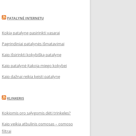
PATALYNĖ INTERNETU
Kokią patalynę pasirinkti vasarai
Pagrindiniai patalynės išmatavimai
Kaip išsirinkti kokybišką patalynę
Kaip patalynė įtakoja miego kokybei
Kaip dažnai reikia keisti patalynę
KLINKERIS
Kokiomis oro sąlygomis dėti trinkeles?
Kaip veikia atbulinis osmosas – osmoso
filtrai