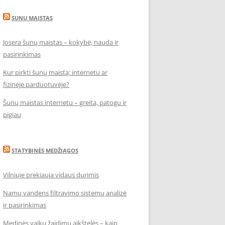
SUNU MAISTAS
Josera šunų maistas – kokybė, nauda ir
pasirinkimas
Kur pirkti šunų maistą: internetu ar
fizinėje parduotuvėje?
Šunų maistas internetu – greita, patogu ir
pigiau
STATYBINĖS MEDŽIAGOS
Vilniuje prekiauja vidaus durimis
Namų vandens filtravimo sistemų analizė
ir pasirinkimas
Medinės vaikų žaidimų aikštelės – kaip