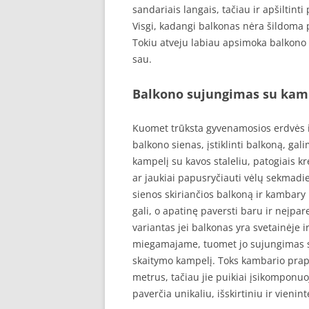
sandariais langais, tačiau ir apšiltint
Visgi, kadangi balkonas nėra šildoma p
Tokiu atveju labiau apsimoka balkono 
sau.
Balkono sujungimas su kam
Kuomet trūksta gyvenamosios erdvės ir
balkono sienas, įstiklinti balkoną, gali
kampelį su kavos staleliu, patogiais k
ar jaukiai papusryčiauti vėlų sekmadien
sienos skiriančios balkoną ir kambary 
gali, o apatinę paversti baru ir neįpar
variantas jei balkonas yra svetainėje ir
miegamajame, tuomet jo sujungimas su
skaitymo kampelį. Toks kambario prapl
metrus, tačiau jie puikiai įsikomponuo
paverčia unikaliu, išskirtiniu ir vienint