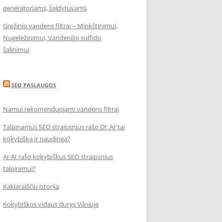
generatoriams, šaldytuvams
Gręžinio vandens filtrai – Minkštinimui,
Nugeležinimui, Vandenilio sulfido
šalinimui
SEO PASLAUGOS
Namui rekomenduojami vandens filtrai
Talpinamus SEO straipsnius rašo DI: Ar tai
kokybiška ir naudinga?
Ar AI rašo kokybiškus SEO straipsnius
talpinimui?
Kaklaraiščių istorija
Kokybiškos vidaus durys Vilniuje