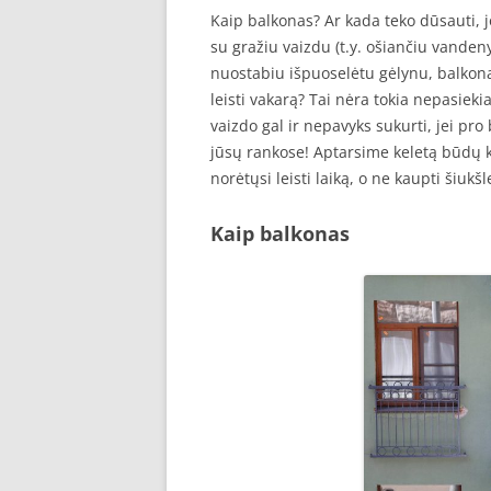
Kaip balkonas? Ar kada teko dūsauti, j
su gražiu vaizdu (t.y. ošiančiu vandeny
nuostabiu išpuoselėtu gėlynu, balkonas
leisti vakarą? Tai nėra tokia nepasiek
vaizdo gal ir nepavyks sukurti, jei pro
jūsų rankose! Aptarsime keletą būdų kai
norėtųsi leisti laiką, o ne kaupti šiukšl
Kaip balkonas