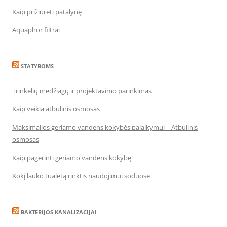
Kaip prižiūrėti patalynę
Aquaphor filtrai
STATYBOMS
Trinkelių medžiagų ir projektavimo parinkimas
Kaip veikia atbulinis osmosas
Maksimalios geriamo vandens kokybės palaikymui – Atbulinis
osmosas
Kaip pagerinti geriamo vandens kokybę
Kokį lauko tualetą rinktis naudojimui soduose
BAKTERIJOS KANALIZACIJAI