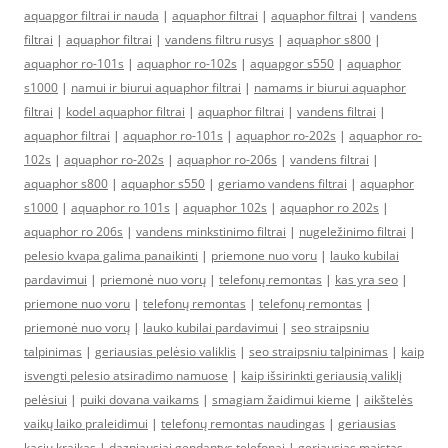
aquapgor filtrai ir nauda
|
aquaphor filtrai
|
aquaphor filtrai
|
vandens
filtrai
|
aquaphor filtrai
|
vandens filtru rusys
|
aquaphor s800
|
aquaphor ro-101s
|
aquaphor ro-102s
|
aquapgor s550
|
aquaphor
s1000
|
namui ir biurui aquaphor filtrai
|
namams ir biurui aquaphor
filtrai
|
kodel aquaphor filtrai
|
aquaphor filtrai
|
vandens filtrai
|
aquaphor filtrai
|
aquaphor ro-101s
|
aquaphor ro-202s
|
aquaphor ro-
102s
|
aquaphor ro-202s
|
aquaphor ro-206s
|
vandens filtrai
|
aquaphor s800
|
aquaphor s550
|
geriamo vandens filtrai
|
aquaphor
s1000
|
aquaphor ro 101s
|
aquaphor 102s
|
aquaphor ro 202s
|
aquaphor ro 206s
|
vandens minkstinimo filtrai
|
nugeležinimo filtrai
|
pelesio kvapa galima panaikinti
|
priemone nuo voru
|
lauko kubilai
pardavimui
|
priemonė nuo vorų
|
telefonų remontas
|
kas yra seo
|
priemone nuo voru
|
telefonų remontas
|
telefonų remontas
|
priemonė nuo vorų
|
lauko kubilai pardavimui
|
seo straipsniu
talpinimas
|
geriausias pelėsio valiklis
|
seo straipsniu talpinimas
|
kaip
isvengti pelesio atsiradimo namuose
|
kaip išsirinkti geriausią valiklį
pelėsiui
|
puiki dovana vaikams
|
smagiam žaidimui kieme
|
aikštelės
vaikų laiko praleidimui
|
telefonų remontas naudingas
|
geriausias
kaciu kraikas
|
dazniausiai gendantys telefonai
|
geriausias maistas