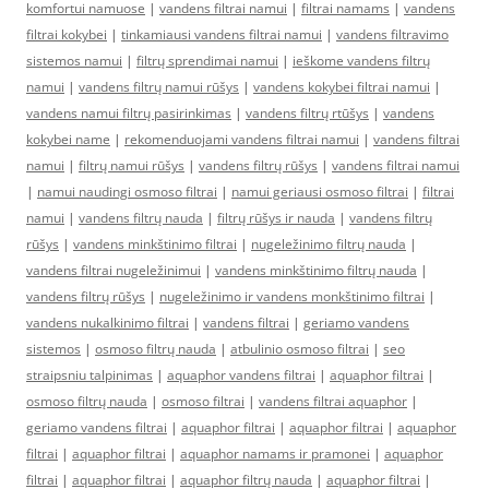
komfortui namuose
|
vandens filtrai namui
|
filtrai namams
|
vandens
filtrai kokybei
|
tinkamiausi vandens filtrai namui
|
vandens filtravimo
sistemos namui
|
filtrų sprendimai namui
|
ieškome vandens filtrų
namui
|
vandens filtrų namui rūšys
|
vandens kokybei filtrai namui
|
vandens namui filtrų pasirinkimas
|
vandens filtrų rtūšys
|
vandens
kokybei name
|
rekomenduojami vandens filtrai namui
|
vandens filtrai
namui
|
filtrų namui rūšys
|
vandens filtrų rūšys
|
vandens filtrai namui
|
namui naudingi osmoso filtrai
|
namui geriausi osmoso filtrai
|
filtrai
namui
|
vandens filtrų nauda
|
filtrų rūšys ir nauda
|
vandens filtrų
rūšys
|
vandens minkštinimo filtrai
|
nugeležinimo filtrų nauda
|
vandens filtrai nugeležinimui
|
vandens minkštinimo filtrų nauda
|
vandens filtrų rūšys
|
nugeležinimo ir vandens monkštinimo filtrai
|
vandens nukalkinimo filtrai
|
vandens filtrai
|
geriamo vandens
sistemos
|
osmoso filtrų nauda
|
atbulinio osmoso filtrai
|
seo
straipsniu talpinimas
|
aquaphor vandens filtrai
|
aquaphor filtrai
|
osmoso filtrų nauda
|
osmoso filtrai
|
vandens filtrai aquaphor
|
geriamo vandens filtrai
|
aquaphor filtrai
|
aquaphor filtrai
|
aquaphor
filtrai
|
aquaphor filtrai
|
aquaphor namams ir pramonei
|
aquaphor
filtrai
|
aquaphor filtrai
|
aquaphor filtrų nauda
|
aquaphor filtrai
|