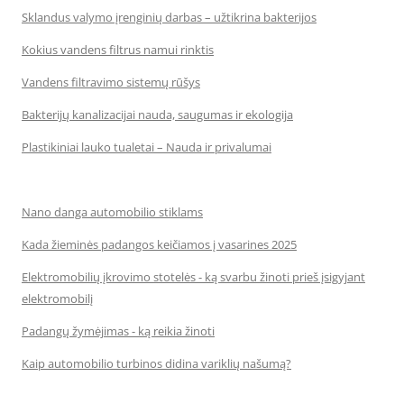
Sklandus valymo įrenginių darbas – užtikrina bakterijos
Kokius vandens filtrus namui rinktis
Vandens filtravimo sistemų rūšys
Bakterijų kanalizacijai nauda, saugumas ir ekologija
Plastikiniai lauko tualetai – Nauda ir privalumai
Nano danga automobilio stiklams
Kada žieminės padangos keičiamos į vasarines 2025
Elektromobilių įkrovimo stotelės - ką svarbu žinoti prieš įsigyjant
elektromobilį
Padangų žymėjimas - ką reikia žinoti
Kaip automobilio turbinos didina variklių našumą?