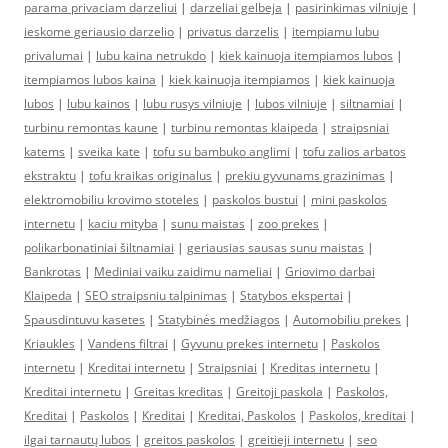
parama privaciam darzeliui
|
darzeliai gelbeja
|
pasirinkimas vilniuje
|
ieskome geriausio darzelio
|
privatus darzelis
|
itempiamu lubu
privalumai
|
lubu kaina netrukdo
|
kiek kainuoja itempiamos lubos
|
itempiamos lubos kaina
|
kiek kainuoja itempiamos
|
kiek kainuoja
lubos
|
lubu kainos
|
lubu rusys vilniuje
|
lubos vilniuje
|
siltnamiai
|
turbinu remontas kaune
|
turbinu remontas klaipeda
|
straipsniai
katems
|
sveika kate
|
tofu su bambuko anglimi
|
tofu zalios arbatos
ekstraktu
|
tofu kraikas originalus
|
prekiu gyvunams grazinimas
|
elektromobiliu krovimo stoteles
|
paskolos bustui
|
mini paskolos
internetu
|
kaciu mityba
|
sunu maistas
|
zoo prekes
|
polikarbonatiniai šiltnamiai
|
geriausias sausas sunu maistas
|
Bankrotas
|
Mediniai vaiku zaidimu nameliai
|
Griovimo darbai
Klaipeda
|
SEO straipsniu talpinimas
|
Statybos ekspertai
|
Spausdintuvu kasetes
|
Statybinės medžiagos
|
Automobiliu prekes
|
Kriaukles
|
Vandens filtrai
|
Gyvunu prekes internetu
|
Paskolos
internetu
|
Kreditai internetu
|
Straipsniai
|
Kreditas internetu
|
Kreditai internetu
|
Greitas kreditas
|
Greitoji paskola
|
Paskolos,
Kreditai
|
Paskolos
|
Kreditai
|
Kreditai, Paskolos
|
Paskolos, kreditai
|
ilgai tarnautų lubos
|
greitos paskolos
|
greitieji internetu
|
seo