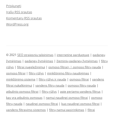
Prisijungti
Įrašų RSS srautas
Komentarų RSS srautas
WordPress.org
© 2021
SEO straipsniu talpinimas
|
internetine parduotuve
|
padangų
žymėjimas
|
padangų žymėjimas
|
žieminių padangų žymėjimas
|
filtrų
rūšys
|
filtrai nugeležinimui
|
osmoso filtrai> |
osmoso filtrų nauda
|
osmoso filtrai
|
filtrų rūšys
|
minkštinimo filtrų naudojimas
|
minkštinimo sistema
|
filtrų rūšys ir nauda
|
osmoso filtrai
|
vandens
filtrai nukalkinimui
|
vandens filtrų nauda
|
osmoso filtrų nauda
|
atbulinio osmoso filtrai
|
filtrų rūšys
|
apie geriamo vandens filtrus
|
kas yra atbulinis osmosas
|
namui naudingi osmoso filtrai
|
osmoso
filtrų nauda
|
naudingi osmoso filtrai
|
kuo naudingi osmoso filtrai
|
vandens filtravimo sistemos
|
filtrų namui pasirinkimas
|
filtrai