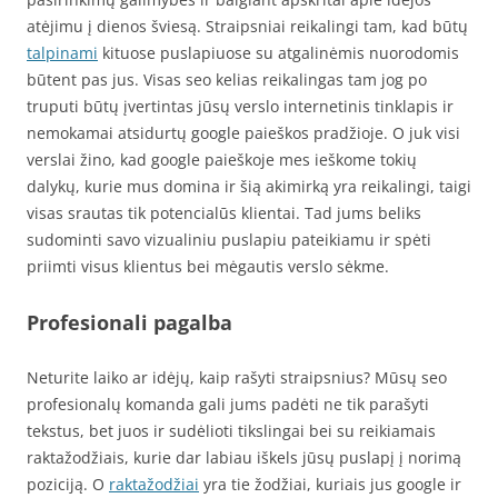
atėjimu į dienos šviesą. Straipsniai reikalingi tam, kad būtų
talpinami
kituose puslapiuose su atgalinėmis nuorodomis
būtent pas jus. Visas seo kelias reikalingas tam jog po
truputi būtų įvertintas jūsų verslo internetinis tinklapis ir
nemokamai atsidurtų google paieškos pradžioje. O juk visi
verslai žino, kad google paieškoje mes ieškome tokių
dalykų, kurie mus domina ir šią akimirką yra reikalingi, taigi
visas srautas tik potencialūs klientai. Tad jums beliks
sudominti savo vizualiniu puslapiu pateikiamu ir spėti
priimti visus klientus bei mėgautis verslo sėkme.
Profesionali pagalba
Neturite laiko ar idėjų, kaip rašyti straipsnius? Mūsų seo
profesionalų komanda gali jums padėti ne tik parašyti
tekstus, bet juos ir sudėlioti tikslingai bei su reikiamais
raktažodžiais, kurie dar labiau iškels jūsų puslapį į norimą
poziciją. O
raktažodžiai
yra tie žodžiai, kuriais jus google ir