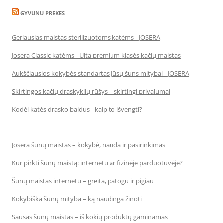
GYVUNU PREKES
Geriausias maistas sterilizuotoms katėms - JOSERA
Josera Classic katėms - Ulta premium klasės kačių maistas
Aukščiausios kokybės standartas Jūsų šuns mitybai - JOSERA
Skirtingos kačių draskyklių rūšys – skirtingi privalumai
Kodėl katės drasko baldus - kaip to išvengti?
Josera šunų maistas – kokybė, nauda ir pasirinkimas
Kur pirkti šunų maistą: internetu ar fizinėje parduotuvėje?
Šunų maistas internetu – greita, patogu ir pigiau
Kokybiška šunų mityba – ką naudinga žinoti
Sausas šunų maistas – iš kokių produktų gaminamas