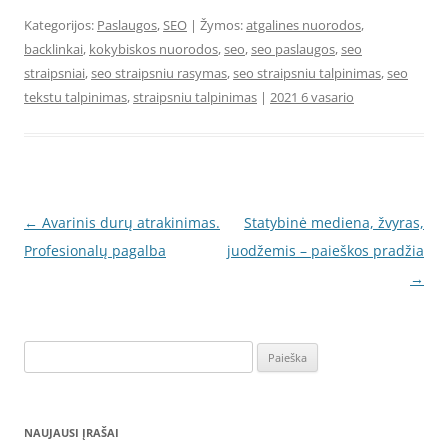
Kategorijos:
Paslaugos
,
SEO
| Žymos:
atgalines nuorodos
,
backlinkai
,
kokybiskos nuorodos
,
seo
,
seo paslaugos
,
seo
straipsniai
,
seo straipsniu rasymas
,
seo straipsniu talpinimas
,
seo
tekstu talpinimas
,
straipsniu talpinimas
|
2021 6 vasario
Įrašo
←
Avarinis durų atrakinimas.
Statybinė mediena, žvyras,
navigacija
Profesionalų pagalba
juodžemis – paieškos pradžia
→
Ieškoti:
NAUJAUSI ĮRAŠAI