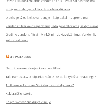
Dažnos klaidos renkantis vandens filtrus – Praktiški pastebėjimai
Kokią nano dangą rinktis automobilio stiklams
Didelis geležies kiekis vandenyje – kaip pašalinti, sprendimai
Vandens filtrai kavos aparatams, ledo generatoriams, šaldytuvams
Gręžinio vandens filtrai – Minkštinimui, Nugeležinimui, Vandenilio
sulfido šalinimui
SEO PASLAUGOS
Namui rekomenduojami vandens filtrai
Talpinamus SEO straipsnius rašo DI: Ar tai kokybiška ir naudinga?
Ar AI rašo kokybiškus SEO straipsnius talpinimui?
Kaklaraiščių istorija
Kokybiškos vidaus durys Vilniuje