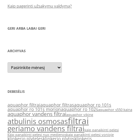
Kaip pagerinti užsakymų valdymą?
GERI ARBA LABAI GERI
ARCHYVAS
Archyvas
DEBESĖLIS
aquaphor filtrai
aquaphor filtras
aquaphor ro 101s
aquaphor ro 101s morion
aquaphor ro 102s
aquaphor s550 kaina
aquaphor vandens filtrai
aquaphor viking
filtrai
atbulinis osmosas
geriamo vandens filtrai
kaip panaikinti pelesi
kaip panaikinti pelesi nuo medienos
kaip panaikinti pelesi vonioje
klinkerio plyteles
klinkerio plytos
klinkeris