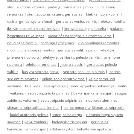
sterilizuotoms katėms
|
padangų žymėjimas
|
mobiliųjų telefonų
remontas
|
sterilizuotoms katėms geriausias
|
kiek kainuoja kubilai
|
dažnai gendantys telefonai
|
geriausias vonios valiklis
|
elektromobiliu
ikrovimo stoteliu pletra lietuvoje
|
lietuvoje daugeja stoteliu
|
padangų
žymėjimas reikalingas
|
vasarinės padangos elektromobiliams
|
naudingas žieminių padangų žymėjimas
|
kuo naudingas remontas
|
mobiliųjų telefonų remontas
|
geriausias valiklis peliui
|
efektyvi
priemone nuo voru
|
efektyviai veikiantis pelėsio valiklis
|
priemonė
nuo vorų
|
telefonų remontas
|
josera classic
|
geriausias pelesio
valiklis
|
kas yra seo straipsniai
|
seo straipsniu talpinimas
|
isorinis
seo optimizavimas
|
vidinis seo optimizavimas
|
kaip optimizuoti
svetaine
|
kriaukles
|
seo apzvalga
|
namu apyvokos reikmenys
|
buitis
|
vaikams
|
seo straipsniu talpinimas
|
bakterijos kanalizacijai
|
saugus
zaidimas vaikams
|
seo straipsniu talpinimas
|
nuo kada ziemines
|
siltnamiai stipruolis atsiliepimai
|
polikarbonatiniai šiltnamiai stipruolis
|
kodel atsiranda pelesis
|
listerijos bakterija
|
zieminio langu skyscio
savybes
|
vaiku zaidimui
|
bioloģiskie risinājumi
|
geriausios
kanalizacijos bakterijos
|
adblue skystis
|
buhalterine apskaita
|