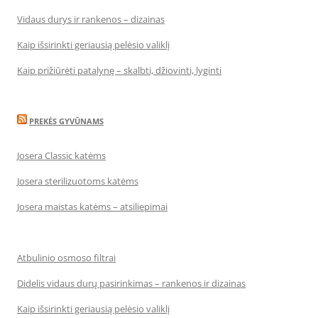
Vidaus durys ir rankenos – dizainas
Kaip išsirinkti geriausią pelėsio valiklį
Kaip prižiūrėti patalynę – skalbti, džiovinti, lyginti
PREKĖS GYVŪNAMS
Josera Classic katėms
Josera sterilizuotoms katėms
Josera maistas katėms – atsiliepimai
Atbulinio osmoso filtrai
Didelis vidaus durų pasirinkimas – rankenos ir dizainas
Kaip išsirinkti geriausią pelėsio valiklį