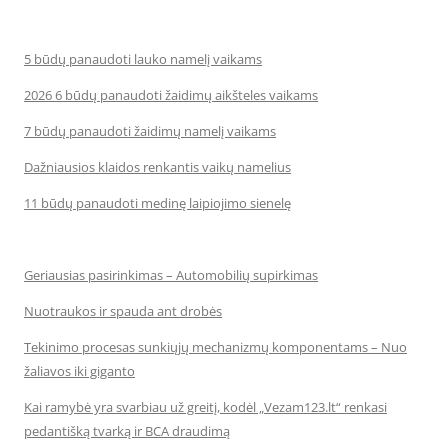
5 būdų panaudoti lauko namelį vaikams
2026 6 būdų panaudoti žaidimų aikšteles vaikams
7 būdų panaudoti žaidimų namelį vaikams
Dažniausios klaidos renkantis vaikų namelius
11 būdų panaudoti medinę laipiojimo sienelę
Geriausias pasirinkimas – Automobilių supirkimas
Nuotraukos ir spauda ant drobės
Tekinimo procesas sunkiųjų mechanizmų komponentams – Nuo
žaliavos iki giganto
Kai ramybė yra svarbiau už greitį, kodėl „Vezam123.lt“ renkasi
pedantišką tvarką ir BCA draudimą