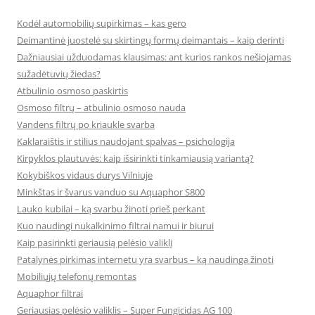
Kodėl automobilių supirkimas – kas gero
Deimantinė juostelė su skirtingų formų deimantais – kaip derinti
Dažniausiai užduodamas klausimas: ant kurios rankos nešiojamas
sužadėtuvių žiedas?
Atbulinio osmoso paskirtis
Osmoso filtrų – atbulinio osmoso nauda
Vandens filtrų po kriaukle svarba
Kaklaraištis ir stilius naudojant spalvas – psichologija
Kirpyklos plautuvės: kaip išsirinkti tinkamiausią variantą?
Kokybiškos vidaus durys Vilniuje
Minkštas ir švarus vanduo su Aquaphor S800
Lauko kubilai – ką svarbu žinoti prieš perkant
Kuo naudingi nukalkinimo filtrai namui ir biurui
Kaip pasirinkti geriausią pelėsio valiklį
Patalynės pirkimas internetu yra svarbus – ką naudinga žinoti
Mobiliųjų telefonų remontas
Aquaphor filtrai
Geriausias pelėsio valiklis – Super Fungicidas AG 100