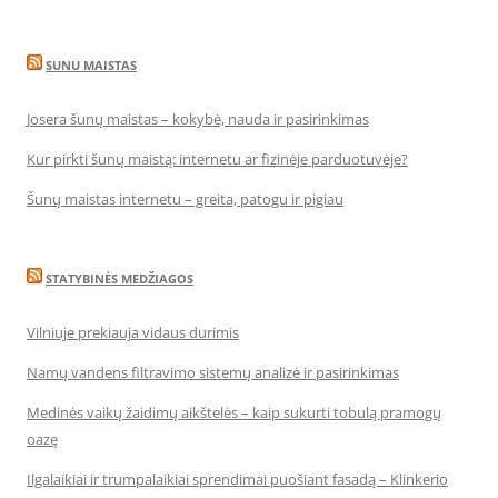
SUNU MAISTAS
Josera šunų maistas – kokybė, nauda ir pasirinkimas
Kur pirkti šunų maistą: internetu ar fizinėje parduotuvėje?
Šunų maistas internetu – greita, patogu ir pigiau
STATYBINĖS MEDŽIAGOS
Vilniuje prekiauja vidaus durimis
Namų vandens filtravimo sistemų analizė ir pasirinkimas
Medinės vaikų žaidimų aikštelės – kaip sukurti tobulą pramogų
oazę
Ilgalaikiai ir trumpalaikiai sprendimai puošiant fasadą – Klinkerio