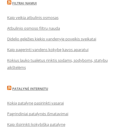
FILTRAI NAMUI
Kaip veikia atbulinis osmosas
Atbulinio osmoso filtrų nauda
Didelio geležies kiekio vandenyje poveikis sveikatai
Kaip pagerinti vandens kokybę kavos aparatui
Kokius lauko tualetus rinktis sodams, sodyboms, statybų
aikštelėms
PATALYNĖ INTERNETU
Kokią patalynę pasirinkti vasarai
Pagrindiniai patalynės išmatavimai
Kaip išsirinkti kokybišką patalynę