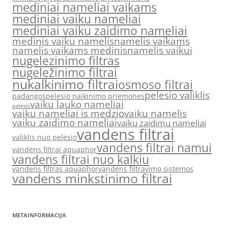
mediniai nameliai vaikams
mediniai vaiku nameliai
mediniai vaiku zaidimo nameliai
medinis vaiku namelis
namelis vaikams
namelis vaikams medinis
namelis vaikui
nugelezinimo filtras
nugeležinimo filtrai
nukalkinimo filtrai
osmoso filtrai
pelesio valiklis
padangos
pelesio naikinimo priemones
vaiku lauko nameliai
pelesis
vaiku nameliai is medzio
vaiku namelis
vaiku zaidimo nameliai
vaiku zaidimu nameliai
vandens filtrai
valiklis nuo pelesio
vandens filtrai namui
vandens filtrai aquaphor
vandens filtrai nuo kalkiu
vandens filtras aquaphor
vandens filtravimo sistemos
vandens minkstinimo filtrai
METAINFORMACIJA