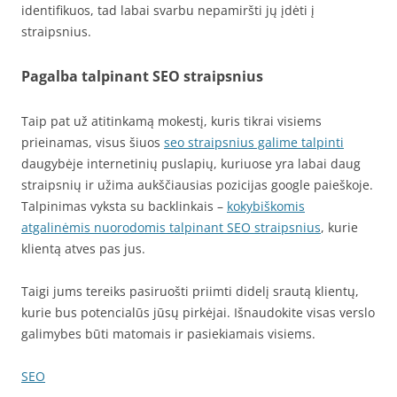
identifikuos, tad labai svarbu nepamiršti jų įdėti į
straipsnius.
Pagalba talpinant SEO straipsnius
Taip pat už atitinkamą mokestį, kuris tikrai visiems
prieinamas, visus šiuos
seo straipsnius galime talpinti
daugybėje internetinių puslapių, kuriuose yra labai daug
straipsnių ir užima aukščiausias pozicijas google paieškoje.
Talpinimas vyksta su backlinkais –
kokybiškomis
atgalinėmis nuorodomis talpinant SEO straipsnius
, kurie
klientą atves pas jus.
Taigi jums tereiks pasiruošti priimti didelį srautą klientų,
kurie bus potencialūs jūsų pirkėjai. Išnaudokite visas verslo
galimybes būti matomais ir pasiekiamais visiems.
SEO