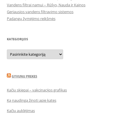
Vandens filtrai namui – Rūšys, Nauda ir Kainos
Geriausios vandens filtravimo sistemos
Padangų žymėjimo reikšmės
KATEGORIJOS
Kategorijos
GYVUNU PREKES
Kačių skiepai – vakcinacijos grafikas
Ką naudinga žinoti apie kates
Kačių auklėjimas