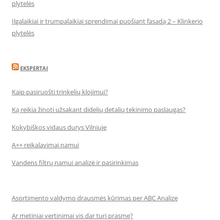
plytelės
Ilgalaikiai ir trumpalaikiai sprendimai puošiant fasadą 2 – Klinkerio
plytelės
EKSPERTAI
Kaip pasiruošti trinkelių klojimui?
Ką reikia žinoti užsakant didelių detalių tekinimo paslaugas?
Kokybiškos vidaus durys Vilniuje
A++ reikalavimai namui
Vandens filtrų namui analizė ir pasirinkimas
Asortimento valdymo drausmės kūrimas per ABC Analizę
Ar metiniai vertinimai vis dar turi prasmę?