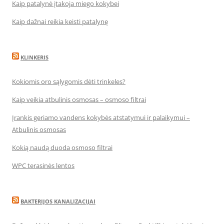
Kaip patalynė įtakoja miego kokybei
Kaip dažnai reikia keisti patalynę
KLINKERIS
Kokiomis oro sąlygomis dėti trinkeles?
Kaip veikia atbulinis osmosas – osmoso filtrai
Įrankis geriamo vandens kokybės atstatymui ir palaikymui –
Atbulinis osmosas
Kokią naudą duoda osmoso filtrai
WPC terasinės lentos
BAKTERIJOS KANALIZACIJAI