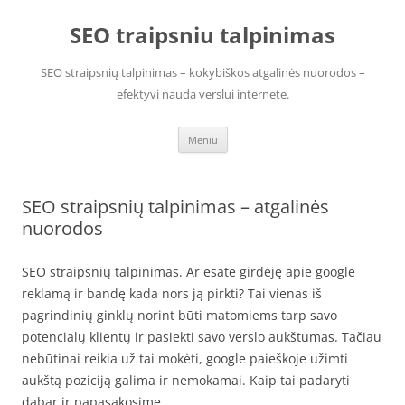
Pereiti
prie
SEO traipsniu talpinimas
turinio
SEO straipsnių talpinimas – kokybiškos atgalinės nuorodos –
efektyvi nauda verslui internete.
Meniu
SEO straipsnių talpinimas – atgalinės
nuorodos
SEO straipsnių talpinimas. Ar esate girdėję apie google
reklamą ir bandę kada nors ją pirkti? Tai vienas iš
pagrindinių ginklų norint būti matomiems tarp savo
potencialų klientų ir pasiekti savo verslo aukštumas. Tačiau
nebūtinai reikia už tai mokėti, google paieškoje užimti
aukštą poziciją galima ir nemokamai. Kaip tai padaryti
dabar ir papasakosime.