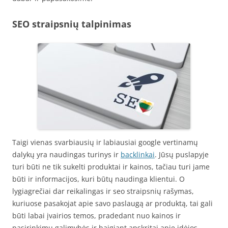
SEO straipsnių talpinimas
Taigi vienas svarbiausių ir labiausiai google vertinamų
dalykų yra naudingas turinys ir
backlinkai
. Jūsų puslapyje
turi būti ne tik sukelti produktai ir kainos, tačiau turi jame
būti ir informacijos, kuri būtų naudinga klientui. O
lygiagrečiai dar reikalingas ir seo straipsnių rašymas,
kuriuose pasakojat apie savo paslaugą ar produktą, tai gali
būti labai įvairios temos, pradedant nuo kainos ir
pasirinkimų galimybės ir baigiant apskritai apie idėjos