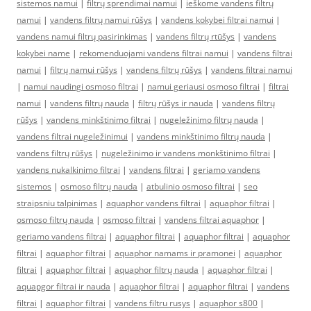
sistemos namui
|
filtrų sprendimai namui
|
ieškome vandens filtrų
namui
|
vandens filtrų namui rūšys
|
vandens kokybei filtrai namui
|
vandens namui filtrų pasirinkimas
|
vandens filtrų rtūšys
|
vandens
kokybei name
|
rekomenduojami vandens filtrai namui
|
vandens filtrai
namui
|
filtrų namui rūšys
|
vandens filtrų rūšys
|
vandens filtrai namui
|
namui naudingi osmoso filtrai
|
namui geriausi osmoso filtrai
|
filtrai
namui
|
vandens filtrų nauda
|
filtrų rūšys ir nauda
|
vandens filtrų
rūšys
|
vandens minkštinimo filtrai
|
nugeležinimo filtrų nauda
|
vandens filtrai nugeležinimui
|
vandens minkštinimo filtrų nauda
|
vandens filtrų rūšys
|
nugeležinimo ir vandens monkštinimo filtrai
|
vandens nukalkinimo filtrai
|
vandens filtrai
|
geriamo vandens
sistemos
|
osmoso filtrų nauda
|
atbulinio osmoso filtrai
|
seo
straipsniu talpinimas
|
aquaphor vandens filtrai
|
aquaphor filtrai
|
osmoso filtrų nauda
|
osmoso filtrai
|
vandens filtrai aquaphor
|
geriamo vandens filtrai
|
aquaphor filtrai
|
aquaphor filtrai
|
aquaphor
filtrai
|
aquaphor filtrai
|
aquaphor namams ir pramonei
|
aquaphor
filtrai
|
aquaphor filtrai
|
aquaphor filtrų nauda
|
aquaphor filtrai
|
aquapgor filtrai ir nauda
|
aquaphor filtrai
|
aquaphor filtrai
|
vandens
filtrai
|
aquaphor filtrai
|
vandens filtru rusys
|
aquaphor s800
|