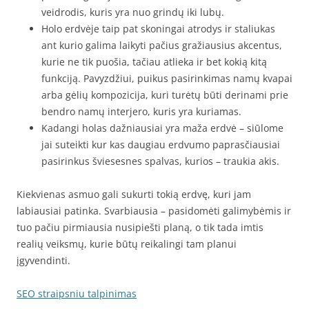
veidrodis, kuris yra nuo grindų iki lubų.
Holo erdvėje taip pat skoningai atrodys ir staliukas
ant kurio galima laikyti pačius gražiausius akcentus,
kurie ne tik puošia, tačiau atlieka ir bet kokią kitą
funkciją. Pavyzdžiui, puikus pasirinkimas namų kvapai
arba gėlių kompozicija, kuri turėtų būti derinami prie
bendro namų interjero, kuris yra kuriamas.
Kadangi holas dažniausiai yra maža erdvė – siūlome
jai suteikti kur kas daugiau erdvumo paprasčiausiai
pasirinkus šviesesnes spalvas, kurios – traukia akis.
Kiekvienas asmuo gali sukurti tokią erdvę, kuri jam
labiausiai patinka. Svarbiausia – pasidomėti galimybėmis ir
tuo pačiu pirmiausia nusipiešti planą, o tik tada imtis
realių veiksmų, kurie būtų reikalingi tam planui
įgyvendinti.
SEO straipsniu talpinimas