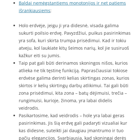
Baldai nemėgstantiems monotonijos ir net patiems
išrankiausiems
;
Holo erdvėje, jeigu ji yra didesnė, visada galima
sukurti poilsio erdvę. Pavyzdžiui, puikus pasirinkimas
yra sofa, kuri skirta trumpa prisėdimui. Kad ir tokiu
atveju, kol laukiate kitų šeimos narių, kol jie susiruoš
kažkur eiti su jumis.
Taip pat gali būti derinamos skoningos nišos, kurios
atlieka ne tik tęstinę funkciją. Paprasčiausiai tokiose
erdvėse galima derinti kelias skirtingas zonas, kurios
skirtos ir kelių skirtingų darbų atlikimui. Tai gali būti
zona prisėdimui, kita zona – batų dėjimuisi, trečia –
rungimuisi, kurioje, žinoma, yra labai didelis
veidrodis.
Pasikartosime, kad veidrodis – hole yra labai geras
pasirinkimas. Jis šią erdvę gali padaryti vizualiai kur
kas didesne, suteikti jai daugiau įmantrumo ir tuo
pačiu elegancijos. Svarbiausia, kad skoningai derės