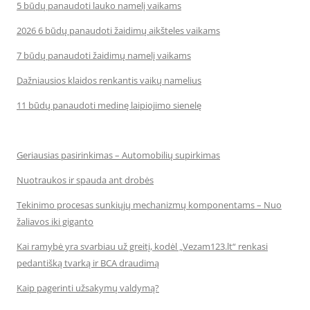
5 būdų panaudoti lauko namelį vaikams
2026 6 būdų panaudoti žaidimų aikšteles vaikams
7 būdų panaudoti žaidimų namelį vaikams
Dažniausios klaidos renkantis vaikų namelius
11 būdų panaudoti medinę laipiojimo sienelę
Geriausias pasirinkimas – Automobilių supirkimas
Nuotraukos ir spauda ant drobės
Tekinimo procesas sunkiųjų mechanizmų komponentams – Nuo
žaliavos iki giganto
Kai ramybė yra svarbiau už greitį, kodėl „Vezam123.lt“ renkasi
pedantišką tvarką ir BCA draudimą
Kaip pagerinti užsakymų valdymą?