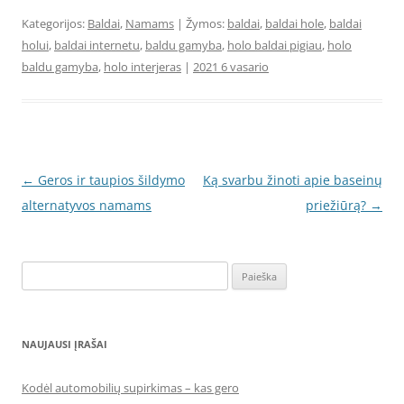
Kategorijos:
Baldai
,
Namams
| Žymos:
baldai
,
baldai hole
,
baldai
holui
,
baldai internetu
,
baldu gamyba
,
holo baldai pigiau
,
holo
baldu gamyba
,
holo interjeras
|
2021 6 vasario
Įrašo
←
Geros ir taupios šildymo
Ką svarbu žinoti apie baseinų
navigacija
alternatyvos namams
priežiūrą?
→
Ieškoti:
NAUJAUSI ĮRAŠAI
Kodėl automobilių supirkimas – kas gero