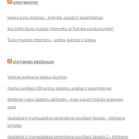
SUNU MAISTAS
Josera šunų maistas – kokybė, nauda ir pasirinkimas
Kur pirkti šunų maistą: internetu ar fizinėje parduotuvėje?
Šunų maistas internetu – greita, patogu ir pigiau
STATYBINĖS MEDŽIAGOS
Vilniuje prekiauja vidaus durimis
Namų vandens filtravimo sistemų analizė ir pasirinkimas
Medinės vaikų žaidimų aikštelės – kaip sukurti tobulą pramogų
oazę
Ilgalaikiai ir trumpalaikiai sprendimai puošiant fasadą – Klinkerio
plytelės
Ilgalaikiai ir trumpalaikiai sprendimai puošiant fasadą 2 – Klinkerio