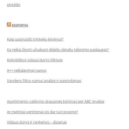
plytelės
EKSPERTAI
Kaip pasiruošti trinkelių klojimui?
Ką reikia žinoti užsakant didelių detalių tekinimo paslaugas?
Kokybiškos vidaus durys Vilniuje
A++ reikalavimai namui
Vandens filtrų namui analizė ir pasirinkimas
Asortimento valdymo drausmės kūrimas per ABC Analizę
Ar metiniai vertinimai vis dar turi prasmę?
Vidaus durys ir rankenos – dizainas