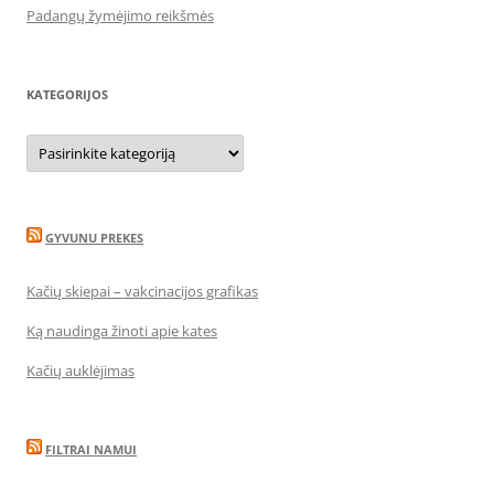
Padangų žymėjimo reikšmės
KATEGORIJOS
Kategorijos
GYVUNU PREKES
Kačių skiepai – vakcinacijos grafikas
Ką naudinga žinoti apie kates
Kačių auklėjimas
FILTRAI NAMUI