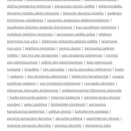
dažnai gendantys telefonai
|
geriausias vonios valiklis
|
elektromobiliu
ikrovimo stoteliu pletra lietuvoje
|
lietuvoje daugeja stoteliu
|
padangų
žymėjimas reikalingas
|
vasarinės padangos elektromobiliams
|
naudingas žieminių padangų žymėjimas
|
kuo naudingas remontas
|
mobiliųjų telefonų remontas
|
geriausias valiklis peliui
|
efektyvi
priemone nuo voru
|
efektyviai veikiantis pelėsio valiklis
|
priemonė
nuo vorų
|
telefonų remontas
|
josera classic
|
geriausias pelesio
valiklis
|
kas yra seo straipsniai
|
seo straipsniu talpinimas
|
isorinis
seo optimizavimas
|
vidinis seo optimizavimas
|
kaip optimizuoti
svetaine
|
kriaukles
|
seo apzvalga
|
namu apyvokos reikmenys
|
buitis
|
vaikams
|
seo straipsniu talpinimas
|
bakterijos kanalizacijai
|
saugus
zaidimas vaikams
|
seo straipsniu talpinimas
|
nuo kada ziemines
|
siltnamiai stipruolis atsiliepimai
|
polikarbonatiniai šiltnamiai stipruolis
|
kodel atsiranda pelesis
|
listerijos bakterija
|
zieminio langu skyscio
savybes
|
vaiku zaidimui
|
bioloģiskie risinājumi
|
geriausios
kanalizacijos bakterijos
|
adblue skystis
|
buhalterine apskaita
|
parama privaciam darzeliui
|
darzeliai gelbeja
|
pasirinkimas vilniuje
|
ieskome geriausio darzelio
|
privatus darzelis
|
itempiamu lubu