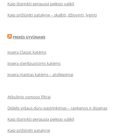
Kaip išsirinkti geriausią pelėsio valiklį
Kaip prižiūrėti patalynę – skalbti, džiovinti, lyginti
PREKĖS GYVŪNAMS
Josera Classic katėms
Josera sterilizuotoms katėms
Josera maistas katėms – atsiliepimai
Atbulinio osmoso filtrai
Didelis vidaus durų pasirinkimas – rankenos ir dizainas
Kaip išsirinkti geriausią pelėsio valiklį
Kaip prižiūrėti patalynę