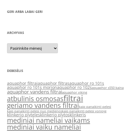
GERI ARBA LABAI GERI
ARCHYVAS
Archyvas
DEBESĖLIS
aquaphor filtrai
aquaphor filtras
aquaphor ro 101s
aquaphor ro 101s morion
aquaphor ro 102s
aquaphor s550 kaina
aquaphor vandens filtrai
aquaphor viking
filtrai
atbulinis osmosas
geriamo vandens filtrai
kaip panaikinti pelesi
kaip panaikinti pelesi nuo medienos
kaip panaikinti pelesi vonioje
klinkerio plyteles
klinkerio plytos
klinkeris
mediniai nameliai vaikams
mediniai vaiku nameliai