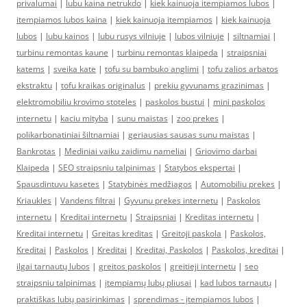
privalumai
|
lubu kaina netrukdo
|
kiek kainuoja itempiamos lubos
|
itempiamos lubos kaina
|
kiek kainuoja itempiamos
|
kiek kainuoja
lubos
|
lubu kainos
|
lubu rusys vilniuje
|
lubos vilniuje
|
siltnamiai
|
turbinu remontas kaune
|
turbinu remontas klaipeda
|
straipsniai
katems
|
sveika kate
|
tofu su bambuko anglimi
|
tofu zalios arbatos
ekstraktu
|
tofu kraikas originalus
|
prekiu gyvunams grazinimas
|
elektromobiliu krovimo stoteles
|
paskolos bustui
|
mini paskolos
internetu
|
kaciu mityba
|
sunu maistas
|
zoo prekes
|
polikarbonatiniai šiltnamiai
|
geriausias sausas sunu maistas
|
Bankrotas
|
Mediniai vaiku zaidimu nameliai
|
Griovimo darbai
Klaipeda
|
SEO straipsniu talpinimas
|
Statybos ekspertai
|
Spausdintuvu kasetes
|
Statybinės medžiagos
|
Automobiliu prekes
|
Kriaukles
|
Vandens filtrai
|
Gyvunu prekes internetu
|
Paskolos
internetu
|
Kreditai internetu
|
Straipsniai
|
Kreditas internetu
|
Kreditai internetu
|
Greitas kreditas
|
Greitoji paskola
|
Paskolos,
Kreditai
|
Paskolos
|
Kreditai
|
Kreditai, Paskolos
|
Paskolos, kreditai
|
ilgai tarnautų lubos
|
greitos paskolos
|
greitieji internetu
|
seo
straipsniu talpinimas
|
įtempiamų lubų pliusai
|
kad lubos tarnautų
|
praktiškas lubų pasirinkimas
|
sprendimas - įtempiamos lubos
|