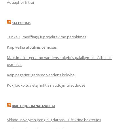
Aquaphor filtrai
STATYBOMS
Trinkelių medžiagų ir projektavimo parinkimas
Kaip veikia atbulinis osmosas
Maksimalios geriamo vandens kokybės palaikymui – Atbulinis
osmosas
Kaip pagerinti geriamo vandens kokybę
Kokį lauko tualetą rinktis naudojimui soduose
BAKTERIJOS KANALIZACIJAI
Sklandus valymo įrenginių darbas – užtikrina bakterijos