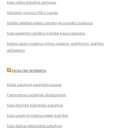
Kaip veikia atbulinis osmosas
Atbulinio osmoso filtrų nauda
Didelio geležies kiekio vandenyje poveikis sveikatai
Kaip pagerinti vandens kokybę kavos aparatui
Kokius lauko tualetus rinktis sodams, sodyboms, statybų
aikštelėms
PATALYNĖ INTERNETU
Kokią patalynę pasirinkti vasarai
Pagrindiniai patalynės išmatavimai
Kaip išsirinkti kokybišką patalynę
Kaip patalynė įtakoja miego kokybei
Kaip dažnai reikia keisti patalynę