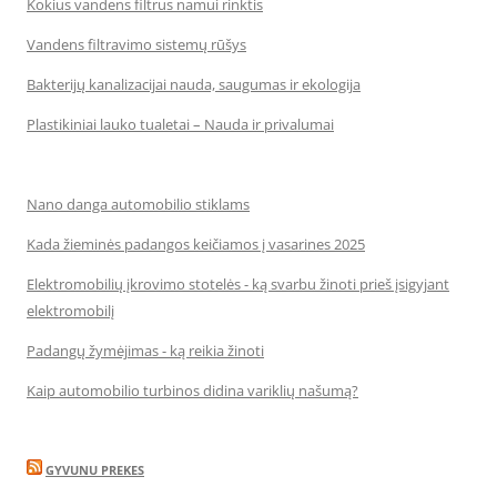
Kokius vandens filtrus namui rinktis
Vandens filtravimo sistemų rūšys
Bakterijų kanalizacijai nauda, saugumas ir ekologija
Plastikiniai lauko tualetai – Nauda ir privalumai
Nano danga automobilio stiklams
Kada žieminės padangos keičiamos į vasarines 2025
Elektromobilių įkrovimo stotelės - ką svarbu žinoti prieš įsigyjant
elektromobilį
Padangų žymėjimas - ką reikia žinoti
Kaip automobilio turbinos didina variklių našumą?
GYVUNU PREKES