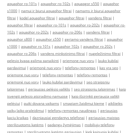
aquaphor ro-101s
|
aquaphor ro-102s
|
aquapgor s550
|
aquaphor
s1000
|
namui ir biurui aquaphor filtrai
|
namams ir biurui aquaphor
filtrai
|
kodel aquaphor filtrai
|
aquaphor filtrai
|
vandens filtrai
|
aquaphor filtrai
|
aquaphor ro-101s
|
aquaphor ro-202s
|
aquaphor ro-
102s
|
aquaphor ro-202s
|
aquaphor ro-206s
|
vandens filtrai
|
aquaphor s800
|
aquaphor s550
|
geriamo vandens filtrai
|
aquaphor
s1000
|
aquaphor ro 101s
|
aquaphor 102s
|
aquaphor ro 202s
|
aquaphor ro 206s
|
vandens minkstinimo filtrai
|
nugeležinimo filtrai
|
pelesio kvapa galima panaikinti
|
priemone nuo voru
|
lauko kubilai
pardavimui
|
priemonė nuo vorų
|
telefonų remontas
|
kas yra seo
|
priemone nuo voru
|
telefonų remontas
|
telefonų remontas
|
priemonė nuo vorų
|
lauko kubilai pardavimui
|
seo straipsniu
talpinimas
|
geriausias pelėsio valiklis
|
seo straipsniu talpinimas
|
kaip
isvengti pelesio atsiradimo namuose
|
kaip išsirinkti geriausią valiklį
pelėsiui
|
puiki dovana vaikams
|
smagiam žaidimui kieme
|
aikštelės
vaikų laiko praleidimui
|
telefonų remontas naudingas
|
geriausias
kaciu kraikas
|
dazniausiai gendantys telefonai
|
geriausias maistas
sterilizuotoms katėms
|
padangų žymėjimas
|
mobiliųjų telefonų
remontas
|
sterilizuotoms katėms geriausias
|
kiek kainuoja kubilai
|