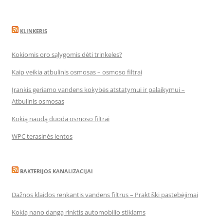
KLINKERIS
Kokiomis oro sąlygomis dėti trinkeles?
Kaip veikia atbulinis osmosas – osmoso filtrai
Įrankis geriamo vandens kokybės atstatymui ir palaikymui –
Atbulinis osmosas
Kokią naudą duoda osmoso filtrai
WPC terasinės lentos
BAKTERIJOS KANALIZACIJAI
Dažnos klaidos renkantis vandens filtrus – Praktiški pastebėjimai
Kokią nano dangą rinktis automobilio stiklams