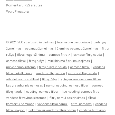
Komentarų RSS srautas
WordPress.org
© 2021
SEO straipsniu talpinimas
|
internetine parduotuve
|
padangų
žymėjimas
|
padangų žymėjimas
|
žieminių padangų žymėjimas
|
filtrų
rūšys
|
filtrai nugeležinimui
|
osmoso filtrai> |
osmoso filtrų nauda
|
osmoso filtrai
|
filtrų rūšys
|
minkštinimo filtrų naudojimas
|
minkštinimo sistema
|
filtrų rūšys ir nauda
|
osmoso filtrai
|
vandens
filtrai nukalkinimui
|
vandens filtrų nauda
|
osmoso filtrų nauda
|
atbulinio osmoso filtrai
|
filtrų rūšys
|
apie geriamo vandens filtrus
|
kas yra atbulinis osmosas
|
namui naudingi osmoso filtrai
|
osmoso
filtrų nauda
|
naudingi osmoso filtrai
|
kuo naudingi osmoso filtrai
|
vandens filtravimo sistemos
|
filtrų namui pasirinkimas
|
filtrai
komfortui namuose
|
vandens filtrai namui
|
filtrai namams
|
vandens
filtrai kokybei
|
tinkamiausi vandens filtrai namui
|
vandens filtravimo