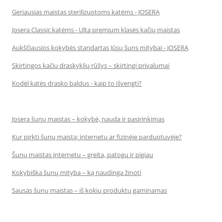
Geriausias maistas sterilizuotoms katėms - JOSERA
Josera Classic katėms - Ulta premium klasės kačių maistas
Aukščiausios kokybės standartas Jūsų šuns mitybai - JOSERA
Skirtingos kačių draskyklių rūšys – skirtingi privalumai
Kodėl katės drasko baldus - kaip to išvengti?
Josera šunų maistas – kokybė, nauda ir pasirinkimas
Kur pirkti šunų maistą: internetu ar fizinėje parduotuvėje?
Šunų maistas internetu – greita, patogu ir pigiau
Kokybiška šunų mityba – ką naudinga žinoti
Sausas šunų maistas – iš kokių produktų gaminamas