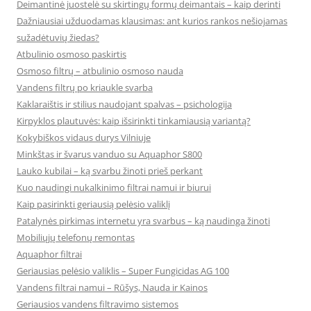
Deimantinė juostelė su skirtingų formų deimantais – kaip derinti
Dažniausiai užduodamas klausimas: ant kurios rankos nešiojamas
sužadėtuvių žiedas?
Atbulinio osmoso paskirtis
Osmoso filtrų – atbulinio osmoso nauda
Vandens filtrų po kriaukle svarba
Kaklaraištis ir stilius naudojant spalvas – psichologija
Kirpyklos plautuvės: kaip išsirinkti tinkamiausią variantą?
Kokybiškos vidaus durys Vilniuje
Minkštas ir švarus vanduo su Aquaphor S800
Lauko kubilai – ką svarbu žinoti prieš perkant
Kuo naudingi nukalkinimo filtrai namui ir biurui
Kaip pasirinkti geriausią pelėsio valiklį
Patalynės pirkimas internetu yra svarbus – ką naudinga žinoti
Mobiliųjų telefonų remontas
Aquaphor filtrai
Geriausias pelėsio valiklis – Super Fungicidas AG 100
Vandens filtrai namui – Rūšys, Nauda ir Kainos
Geriausios vandens filtravimo sistemos