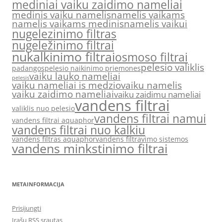
mediniai vaiku zaidimo nameliai
medinis vaiku namelis
namelis vaikams
namelis vaikams medinis
namelis vaikui
nugelezinimo filtras
nugeležinimo filtrai
nukalkinimo filtrai
osmoso filtrai
pelesio valiklis
padangos
pelesio naikinimo priemones
vaiku lauko nameliai
pelesis
vaiku nameliai is medzio
vaiku namelis
vaiku zaidimo nameliai
vaiku zaidimu nameliai
vandens filtrai
valiklis nuo pelesio
vandens filtrai namui
vandens filtrai aquaphor
vandens filtrai nuo kalkiu
vandens filtras aquaphor
vandens filtravimo sistemos
vandens minkstinimo filtrai
METAINFORMACIJA
Prisijungti
Įrašų RSS srautas