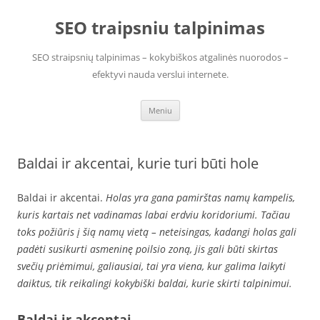
Pereiti
prie
SEO traipsniu talpinimas
turinio
SEO straipsnių talpinimas – kokybiškos atgalinės nuorodos –
efektyvi nauda verslui internete.
Meniu
Baldai ir akcentai, kurie turi būti hole
Baldai ir akcentai.
Holas yra gana pamirštas namų kampelis,
kuris kartais net vadinamas labai erdviu koridoriumi. Tačiau
toks požiūris į šią namų vietą – neteisingas, kadangi holas gali
padėti susikurti asmeninę poilsio zoną, jis gali būti skirtas
svečių priėmimui, galiausiai, tai yra viena, kur galima laikyti
daiktus, tik reikalingi kokybiški baldai, kurie skirti talpinimui.
Baldai ir akcentai